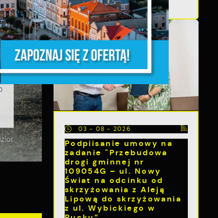
m
e
03 - 08 - 2026
Podpiisanie umowy na
e
zadanie "Przebudowa
drogi gminnej nr
109054G – ul. Nowy
Świat na odcinku od
skrzyżowania z Aleją
e
Lipową do skrzyżowania
e
z ul. Wybickiego w
Pucku”