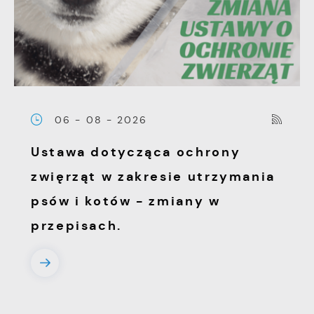
pojawić się na stronach podmiotów trzecich
lub firm będących naszymi partnerami oraz
innych dostawców usług. Firmy te działają w
charakterze pośredników prezentujących nasze
treści w postaci wiadomości, ofert,
komunikatów mediów społecznościowych.
06 - 08 - 2026
Ustawa dotycząca ochrony
zwięrząt w zakresie utrzymania
psów i kotów - zmiany w
przepisach.