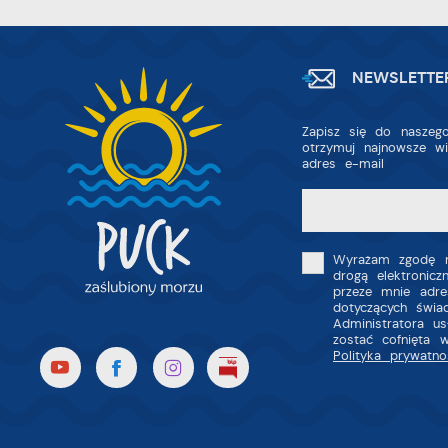
na
A
A
T
NEWSLETTE
C
W
w
o
Zapisz się do naszego
s
otrzymuj najnowsze w
adres e-mail
Z
R
z
D
fu
a
P
W
Wyrażam zgodę n
p
drogą elektronic
p
przeze mnie adre
s
dotyczących świa
i
Administratora u
p
zostać cofnięta 
m
Polityka prywatno