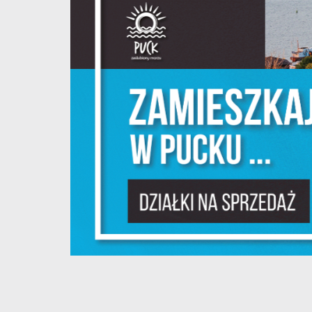
S
z
s
N
N
i
na
P
W
m
w
dz
F
T
w
f
D
W
z
i
p