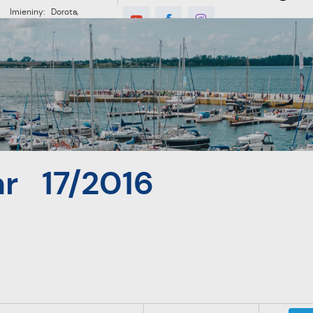
Imieniny: Dorota,
Konrad, Kajetan
°C
E
MIESZKANIEC
TURYSTYKA
INWES
Pucka nr 17/2016
r 17/2016