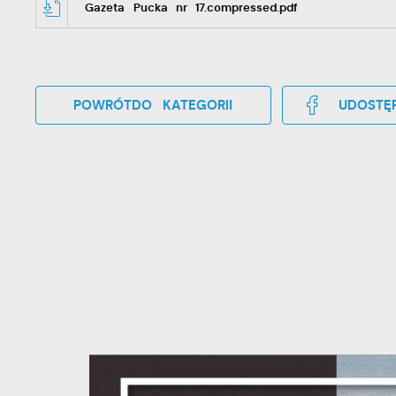
Gazeta Pucka nr 17.compressed.pdf
POWRÓT
DO KATEGORII
UDOSTĘP
U