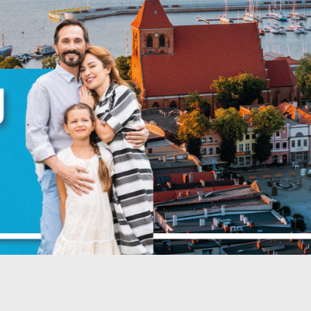
zanujemy Twoją prywatność. Możesz zmienić ustawienia cookies lub
aakceptować je wszystkie. W dowolnym momencie możesz dokonać zmian
woich ustawień.
iezbędne
iezbędne pliki cookies służą do prawidłowego funkcjonowania strony
nternetowej i umożliwiają Ci komfortowe korzystanie z oferowanych przez
s usług.
liki cookies odpowiadają na podejmowane przez Ciebie działania w celu
ięcej
.in. dostosowania Twoich ustawień preferencji prywatności, logowania czy
ypełniania formularzy. Dzięki plikom cookies strona, z której korzystasz, mo
iałać bez zakłóceń.
unkcjonalne i personalizacyjne
ego typu pliki cookies umożliwiają stronie internetowej zapamiętanie
prowadzonych przez Ciebie ustawień oraz personalizację określonych
ZAPISZ WYBRANE
unkcjonalności czy prezentowanych treści.
ZEZWÓL NA WSZYSTKIE
zięki tym plikom cookies możemy zapewnić Ci większy komfort korzystan
ięcej
 funkcjonalności naszej strony poprzez dopasowanie jej do Twoich
ndywidualnych preferencji. Wyrażenie zgody na funkcjonalne i
ersonalizacyjne pliki cookies gwarantuje dostępność większej ilości funkcji