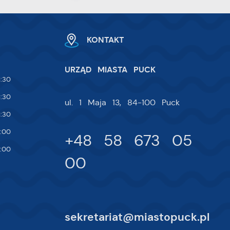
KONTAKT
URZĄD MIASTA PUCK
w.
:30
ie
:30
 i
ul. 1 Maja 13, 84-100 Puck
:30
na
:00
+48 58 673 05
:00
00
sekretariat@miastopuck.pl