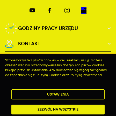
GODZINY PRACY URZĘDU
KONTAKT
Strona korzysta z plików cookies w celu realizacji usług. Możesz
określić warunki przechowywania lub dostępu do plików cookies
klikając przycisk Ustawienia. Aby dowiedzieć się więcej zachęcamy
Odwiedzin: 3756346
do zapoznania się z Polityką Cookies oraz Polityką Prywatności.
Online: 204
ZAPISZ WYBRANE
USTAWIENIA
ZEZWÓL NA WSZYSTKIE
Copyright by miastopuck.pl
Powered by
2ClickPortal®
- Portale nowej generacji
ZEZWÓL NA WSZYSTKIE