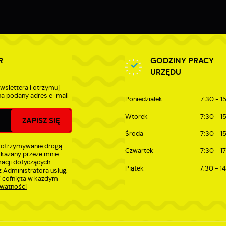
zięki reklamowym plikom cookies prezentujemy Ci najciekawsze informacje i
ktualności na stronach naszych partnerów.
romocyjne pliki cookies służą do prezentowania Ci naszych komunikatów na
ięcej
odstawie analizy Twoich upodobań oraz Twoich zwyczajów dotyczących przeglądan
itryny internetowej. Treści promocyjne mogą pojawić się na stronach podmiotów
rzecich lub firm będących naszymi partnerami oraz innych dostawców usług. Firmy
R
GODZINY PRACY
e działają w charakterze pośredników prezentujących nasze treści w postaci
iadomości, ofert, komunikatów mediów społecznościowych.
URZĘDU
wslettera i otrzymuj
a podany adres e-mail
Poniedziałek
7:30 - 1
Wtorek
7:30 - 1
Środa
7:30 - 1
 otrzymywanie drogą
Czwartek
7:30 - 1
skazany przeze mnie
macji dotyczących
Piątek
7:30 - 1
 Administratora usług.
 cofnięta w każdym
ywatności