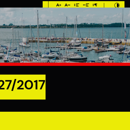
Imieniny: Dorota,
Konrad, Kajetan
°C
MIESZKANIEC
TURYSTYKA
INWES
cka nr 27/2017
27/2017