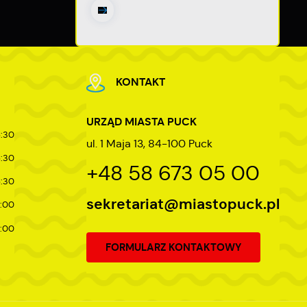
ej
KONTAKT
URZĄD MIASTA PUCK
5:30
ul. 1 Maja 13, 84-100 Puck
5:30
+48 58 673 05 00
5:30
sekretariat@miastopuck.pl
7:00
4:00
FORMULARZ KONTAKTOWY