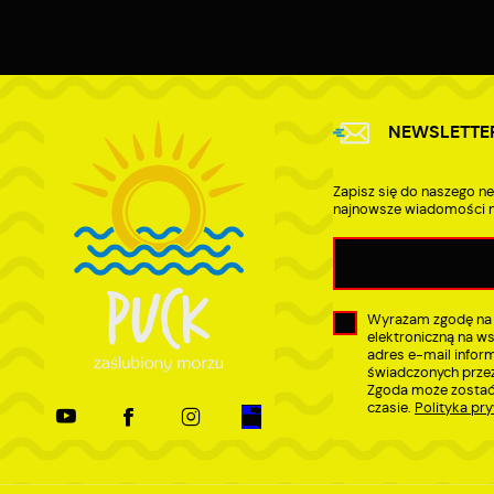
D
a
P
W
p
w
t
NEWSLETTE
t
w
Zapisz się do naszego ne
najnowsze wiadomości n
Wyrażam zgodę na
elektroniczną na w
adres e-mail infor
świadczonych przez
Zgoda może zostać
czasie.
Polityka pr