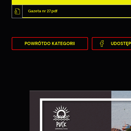
Gazeta nr 27.pdf
POWRÓT
DO KATEGORII
UDOSTĘP
S
j
N