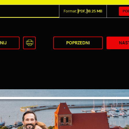
PO
Format:
PDF,
18.25 MB
NIJ
POPRZEDNI
NAS
Ustawienia
zanujemy Twoją prywatność. Możesz zmienić ustawienia cookies lub zaakceptować
e wszystkie. W dowolnym momencie możesz dokonać zmiany swoich ustawień.
iezbędne