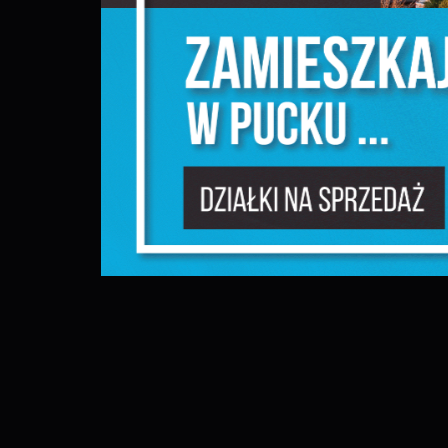
N
u
P
W
d
f
F
T
w
f
D
W
f
p
g
A
A
p
C
W
w
w
i
f
R
d