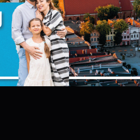
iezbędne pliki cookies służą do prawidłowego funkcjonowania strony internetowej 
możliwiają Ci komfortowe korzystanie z oferowanych przez nas usług.
liki cookies odpowiadają na podejmowane przez Ciebie działania w celu m.in.
ięcej
ostosowania Twoich ustawień preferencji prywatności, logowania czy wypełniania
ormularzy. Dzięki plikom cookies strona, z której korzystasz, może działać bez zakłóce
unkcjonalne i personalizacyjne
ego typu pliki cookies umożliwiają stronie internetowej zapamiętanie
prowadzonych przez Ciebie ustawień oraz personalizację określonych
unkcjonalności czy prezentowanych treści.
zięki tym plikom cookies możemy zapewnić Ci większy komfort korzystania z
ięcej
unkcjonalności naszej strony poprzez dopasowanie jej do Twoich indywidualnych
ZAPISZ WYBRANE
referencji. Wyrażenie zgody na funkcjonalne i personalizacyjne pliki cookies
warantuje dostępność większej ilości funkcji na stronie.
nalityczne
ZEZWÓL NA WSZYSTKIE
nalityczne pliki cookies pomagają nam rozwijać się i dostosowywać do Twoich
otrzeb.
ookies analityczne pozwalają na uzyskanie informacji w zakresie wykorzystywania
ięcej
itryny internetowej, miejsca oraz częstotliwości, z jaką odwiedzane są nasze serwis
ww. Dane pozwalają nam na ocenę naszych serwisów internetowych pod względe
ch popularności wśród użytkowników. Zgromadzone informacje są przetwarzane w
ormie zanonimizowanej. Wyrażenie zgody na analityczne pliki cookies gwarantuje
eklamowe
ostępność wszystkich funkcjonalności.