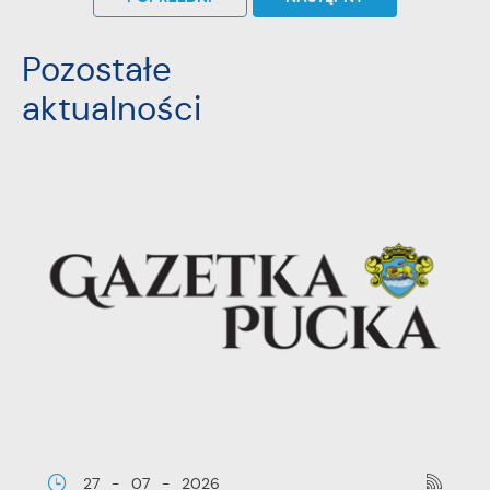
przeglądanej witryny internetowej. Treści promocyjne
mogą pojawić się na stronach podmiotów trzecich lub
firm będących naszymi partnerami oraz innych
Pozostałe
dostawców usług. Firmy te działają w charakterze
pośredników prezentujących nasze treści w postaci
aktualności
wiadomości, ofert, komunikatów mediów
społecznościowych.
27 - 07 - 2026