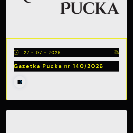
witryny internetowej. Treści promocyjne mogą
pojawić się na stronach podmiotów trzecich
lub firm będących naszymi partnerami oraz
innych dostawców usług. Firmy te działają w
charakterze pośredników prezentujących nasze
treści w postaci wiadomości, ofert,
komunikatów mediów społecznościowych.
27 - 07 - 2026
Gazetka Pucka nr 140/2026