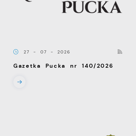
witryny internetowej. Treści promocyjne
mogą pojawić się na stronach podmiotów
trzecich lub firm będących naszymi
partnerami oraz innych dostawców usług.
Firmy te działają w charakterze
pośredników prezentujących nasze treści w
27 - 07 - 2026
postaci wiadomości, ofert, komunikatów
mediów społecznościowych.
Gazetka Pucka nr 140/2026