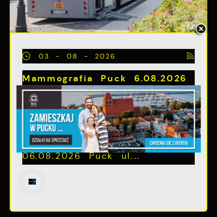
03 - 08 - 2026
Mammografia Puck 6.08.2026
Letnia mammograficzna
ofensywa – kobieto, nie
czekaj, badaj się! •
06.08.2026 Puck ul...