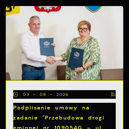
03 - 08 - 2026
Podpiisanie umowy na
zadanie "Przebudowa drogi
gminnej nr 109054G – ul.