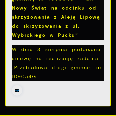
Nowy Świat na odcinku od
skrzyżowania z Aleją Lipową
do skrzyżowania z ul.
Wybickiego w Pucku”
W dniu 3 sierpnia podpisano
umowę na realizację zadania
„Przebudowa drogi gminnej nr
109054G...