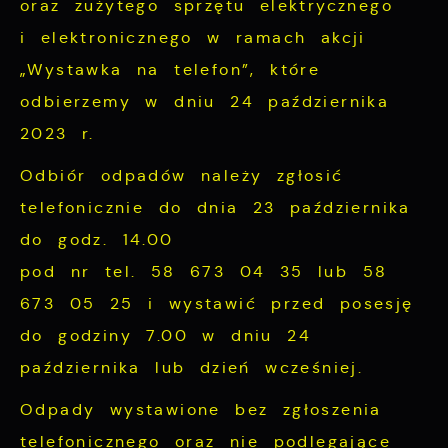
oraz zużytego sprzętu elektrycznego
potrzeb.
stronie.
i elektronicznego w ramach akcji
Cookies analityczne pozwalają na uzyskanie
Więcej
informacji w zakresie wykorzystywania
„Wystawka na telefon”, które
witryny internetowej, miejsca oraz
odbierzemy w dniu 24 października
Reklamowe
częstotliwości, z jaką odwiedzane są nasze
2023 r.
serwisy www. Dane pozwalają nam na
Dzięki reklamowym plikom cookies
Odbiór odpadów należy zgłosić
ocenę naszych serwisów internetowych pod
prezentujemy Ci najciekawsze informacje i
względem ich popularności wśród
telefonicznie do dnia 23 października
aktualności na stronach naszych partnerów.
użytkowników. Zgromadzone informacje są
do godz. 14.00
Promocyjne pliki cookies służą do
Więcej
przetwarzane w formie zanonimizowanej.
pod nr tel. 58 673 04 35 lub 58
prezentowania Ci naszych komunikatów na
Wyrażenie zgody na analityczne pliki
podstawie analizy Twoich upodobań oraz
673 05 25 i wystawić przed posesję
cookies gwarantuje dostępność wszystkich
Twoich zwyczajów dotyczących przeglądanej
do godziny 7.00 w dniu 24
funkcjonalności.
witryny internetowej. Treści promocyjne
października lub dzień wcześniej.
mogą pojawić się na stronach podmiotów
Odpady wystawione bez zgłoszenia
trzecich lub firm będących naszymi
partnerami oraz innych dostawców usług.
telefonicznego oraz nie podlegające