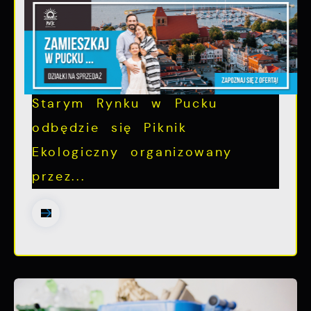
"Segregujesz - zyskujesz,
Puck czysty budujesz"
Już w niedzielę, 12 lipca, na
Starym Rynku w Pucku
odbędzie się Piknik
Ekologiczny organizowany
przez...