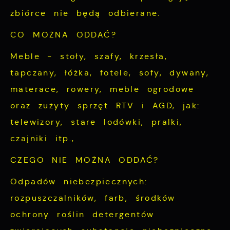
Firmy te działają w charakterze pośredników
zbiórce nie będą odbierane.
prezentujących nasze treści w postaci
CO MOŻNA ODDAĆ?
wiadomości, ofert, komunikatów mediów
społecznościowych.
Meble - stoły, szafy, krzesła,
tapczany, łóżka, fotele, sofy, dywany,
materace, rowery, meble ogrodowe
oraz zużyty sprzęt RTV i AGD, jak:
telewizory, stare lodówki, pralki,
czajniki itp.,
CZEGO NIE MOŻNA ODDAĆ?
Odpadów niebezpiecznych:
rozpuszczalników, farb, środków
ochrony roślin detergentów