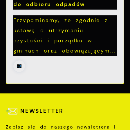
do odbioru odpadów
Przypominamy, że zgodnie z
ustawą o utrzymaniu
czystości i porządku w
gminach oraz obowiązującym...
NEWSLETTER
Zapisz się do naszego newslettera i