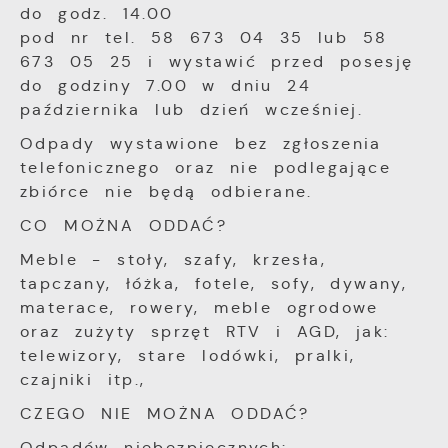
do godz. 14.00
przetwarzane w formie zanonimizowanej.
Promocyjne pliki cookies służą do
Więcej
pod nr tel. 58 673 04 35 lub 58
Wyrażenie zgody na analityczne pliki cookies
prezentowania Ci naszych komunikatów na
gwarantuje dostępność wszystkich
673 05 25 i wystawić przed posesję
podstawie analizy Twoich upodobań oraz
funkcjonalności.
Twoich zwyczajów dotyczących przeglądanej
do godziny 7.00 w dniu 24
witryny internetowej. Treści promocyjne
października lub dzień wcześniej.
mogą pojawić się na stronach podmiotów
Odpady wystawione bez zgłoszenia
trzecich lub firm będących naszymi
partnerami oraz innych dostawców usług.
telefonicznego oraz nie podlegające
Firmy te działają w charakterze pośredników
zbiórce nie będą odbierane.
prezentujących nasze treści w postaci
CO MOŻNA ODDAĆ?
wiadomości, ofert, komunikatów mediów
społecznościowych.
Meble - stoły, szafy, krzesła,
tapczany, łóżka, fotele, sofy, dywany,
materace, rowery, meble ogrodowe
oraz zużyty sprzęt RTV i AGD, jak:
telewizory, stare lodówki, pralki,
czajniki itp.,
CZEGO NIE MOŻNA ODDAĆ?
Odpadów niebezpiecznych: