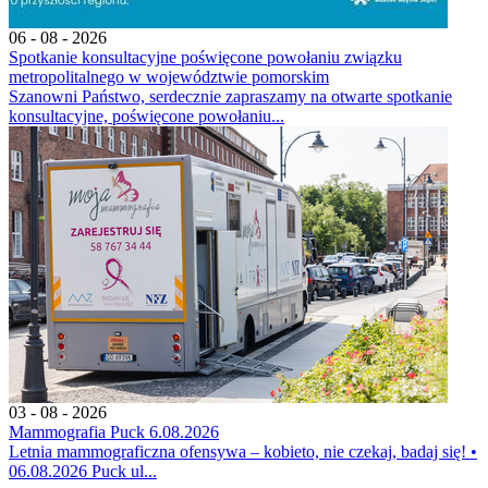
06 - 08 - 2026
Spotkanie konsultacyjne poświęcone powołaniu związku
metropolitalnego w województwie pomorskim
Szanowni Państwo, serdecznie zapraszamy na otwarte spotkanie
konsultacyjne, poświęcone powołaniu...
03 - 08 - 2026
Mammografia Puck 6.08.2026
Letnia mammograficzna ofensywa – kobieto, nie czekaj, badaj się! •
06.08.2026 Puck ul...