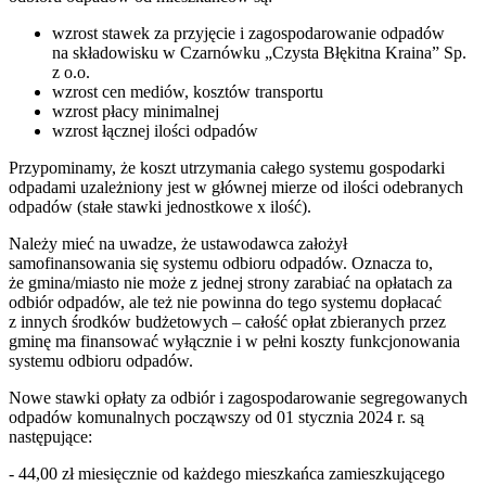
wzrost stawek za przyjęcie i zagospodarowanie odpadów
na składowisku w Czarnówku „Czysta Błękitna Kraina” Sp.
z o.o.
wzrost cen mediów, kosztów transportu
wzrost płacy minimalnej
wzrost łącznej ilości odpadów
Przypominamy, że koszt utrzymania całego systemu gospodarki
odpadami uzależniony jest w głównej mierze od ilości odebranych
odpadów (stałe stawki jednostkowe x ilość).
Należy mieć na uwadze, że ustawodawca założył
samofinansowania się systemu odbioru odpadów. Oznacza to,
że gmina/miasto nie może z jednej strony zarabiać na opłatach za
odbiór odpadów, ale też nie powinna do tego systemu dopłacać
z innych środków budżetowych – całość opłat zbieranych przez
gminę ma finansować wyłącznie i w pełni koszty funkcjonowania
systemu odbioru odpadów.
Nowe stawki opłaty za odbiór i zagospodarowanie segregowanych
odpadów komunalnych począwszy od 01 stycznia 2024 r. są
następujące:
- 44,00 zł miesięcznie od każdego mieszkańca zamieszkującego