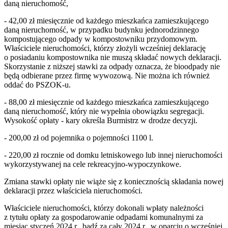
daną nieruchomość,
- 42,00 zł miesięcznie od każdego mieszkańca zamieszkującego
daną nieruchomość, w przypadku budynku jednorodzinnego
kompostującego odpady w kompostowniku przydomowym.
Właściciele nieruchomości, którzy złożyli wcześniej deklarację
o posiadaniu kompostownika nie muszą składać nowych deklaracji.
Skorzystanie z niższej stawki za odpady oznacza, że bioodpady nie
będą odbierane przez firmę wywozową. Nie można ich również
oddać do PSZOK-u.
- 88,00 zł miesięcznie od każdego mieszkańca zamieszkującego
daną nieruchomość, który nie wypełnia obowiązku segregacji.
Wysokość opłaty - kary określa Burmistrz w drodze decyzji.
- 200,00 zł od pojemnika o pojemności 1100 l.
- 220,00 zł rocznie od domku letniskowego lub innej nieruchomości
wykorzystywanej na cele rekreacyjno-wypoczynkowe.
Zmiana stawki opłaty nie wiąże się z koniecznością składania nowej
deklaracji przez właściciela nieruchomości.
Właściciele nieruchomości, którzy dokonali wpłaty należności
z tytułu opłaty za gospodarowanie odpadami komunalnymi za
miesiąc styczeń 2024 r., bądź za cały 2024 r., w oparciu o wcześniej