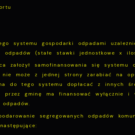
ortu
łego systemu gospodarki odpadami uzależni
 odpadów (stałe stawki jednostkowe x iloś
a założył samofinansowania się systemu o
 nie może z jednej strony zarabiać na op
nna do tego systemu dopłacać z innych śr
h przez gminę ma finansować wyłącznie i 
u odpadów.
spodarowanie segregowanych odpadów komun
następujące: