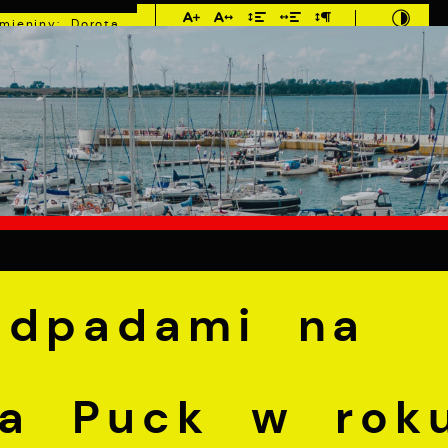
Imieniny: Dorota,
Konrad, Kajetan
°C
E
MIESZKANIEC
TURYSTYKA
INWEST
dami na terenie Miasta Puck w roku 2024
odpadami na
ta Puck w rok