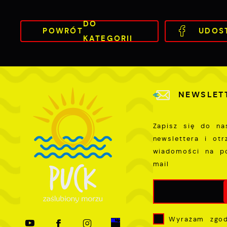
i
s
DO
p
POWRÓT
UDOS
KATEGORII
w
p
s
NEWSLET
Zapisz się do na
newslettera i ot
wiadomości na p
mail
Wyrażam zgo