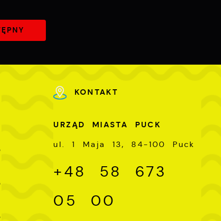
TĘPNY
KONTAKT
U
URZĄD MIASTA PUCK
-
ul. 1 Maja 13, 84-100 Puck
0
+48 58 673
-
0
05 00
-
0