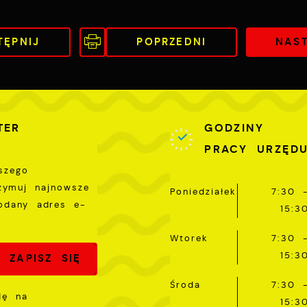
nternetowej. Treści promocyjne mogą pojawić się na
tronach podmiotów trzecich lub firm będących naszymi
artnerami oraz innych dostawców usług. Firmy te działają
TĘPNIJ
POPRZEDNI
NAS
 charakterze pośredników prezentujących nasze treści w
ostaci wiadomości, ofert, komunikatów mediów
połecznościowych.
TER
GODZINY
PRACY URZĘD
szego
rzymuj najnowsze
Poniedziałek
7:30 
odany adres e-
15:3
Wtorek
7:30 
15:3
Środa
7:30 
dę na
15:3