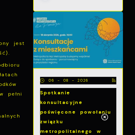
ony jest
ć).
dbioru
łatach
06 - 08 - 2026
odków
Spotkanie
w pełni
konsultacyjne
poświęcone powołaniu
alnych
związku
metropolitalnego w