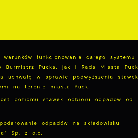
ę warunków funkcjonowania całego systemu
o Burmistrz Pucka, jak i Rada Miasta Puc
ła uchwałę w sprawie podwyższenia stawek
ymi na terenie miasta Puck.
rost poziomu stawek odbioru odpadów od
spodarowanie odpadów na składowisku
a” Sp. z o.o.