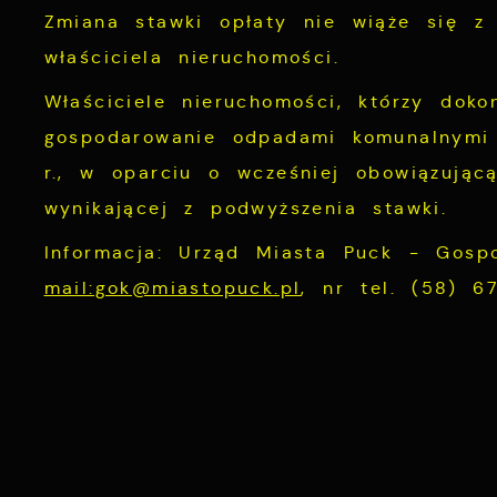
p
Zmiana stawki opłaty nie wiąże się z 
p
właściciela nieruchomości.
D
W
k
Właściciele nieruchomości, którzy doko
d
W
gospodarowanie odpadami komunalnymi
A
c
r., w oparciu o wcześniej obowiązując
A
s
d
wynikającej z podwyższenia stawki.
C
W
Informacja: Urząd Miasta Puck - Gos
z
c
mail:gok@miastopuck.pl
, nr tel. (58) 6
D
i
D
u
n
f
p
p
f
P
W
k
T