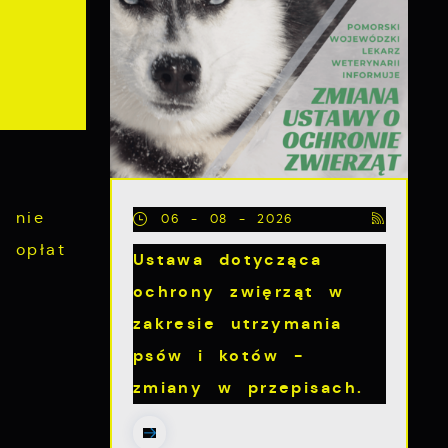
k nie
06 - 08 - 2026
 opłat
Ustawa dotycząca
ochrony zwięrząt w
zakresie utrzymania
psów i kotów -
zmiany w przepisach.