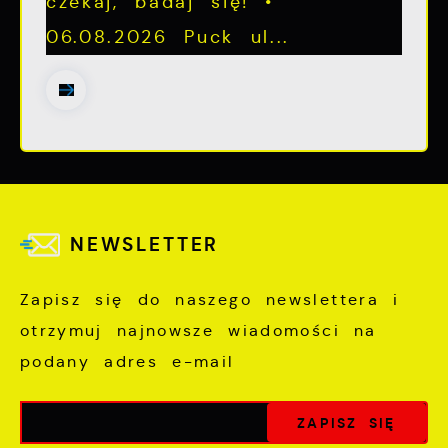
czekaj, badaj się! •
06.08.2026 Puck ul...
NEWSLETTER
Zapisz się do naszego newslettera i
otrzymuj najnowsze wiadomości na
podany adres e-mail