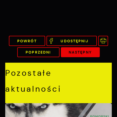
POWRÓT
UDOSTĘPNIJ
POPRZEDNI
NASTĘPNY
Pozostałe
aktualności