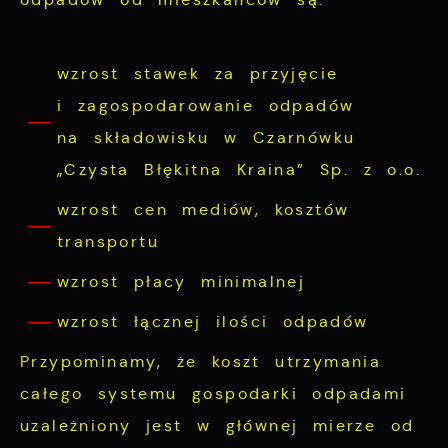
cookies gwarantuje dostępność wszystkich
podstawie analizy Twoich upodobań oraz
funkcjonalności.
Twoich zwyczajów dotyczących przeglądanej
witryny internetowej. Treści promocyjne
wzrost stawek za przyjęcie
mogą pojawić się na stronach podmiotów
i zagospodarowanie odpadów
trzecich lub firm będących naszymi
na składowisku w Czarnówku
partnerami oraz innych dostawców usług.
„Czysta Błękitna Kraina” Sp. z o.o.
Firmy te działają w charakterze
pośredników prezentujących nasze treści w
wzrost cen mediów, kosztów
postaci wiadomości, ofert, komunikatów
transportu
mediów społecznościowych.
wzrost płacy minimalnej
wzrost łącznej ilości odpadów
Przypominamy, że koszt utrzymania
całego systemu gospodarki odpadami
uzależniony jest w głównej mierze od