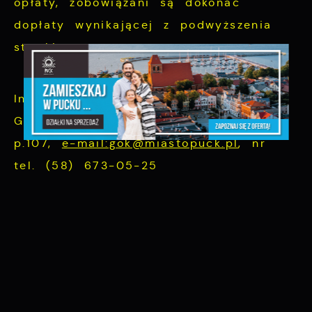
opłaty, zobowiązani są dokonać
dopłaty wynikającej z podwyższenia
stawki.
Informacja: Urząd Miasta Puck -
Gospodarka Odpadami Komunalnymi
p.107,
e-mail:gok@miastopuck.pl
, nr
tel. (58) 673-05-25