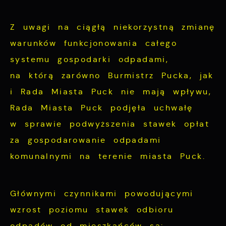
funkcjonalności naszej strony poprzez
Analityczne
dopasowanie jej do Twoich indywidualnych
Z uwagi na ciągłą niekorzystną zmianę
preferencji. Wyrażenie zgody na
Analityczne pliki cookies pomagają nam
warunków funkcjonowania całego
funkcjonalne i personalizacyjne pliki
rozwijać się i dostosowywać do Twoich
systemu gospodarki odpadami,
cookies gwarantuje dostępność większej
potrzeb.
ilości funkcji na stronie.
na którą zarówno Burmistrz Pucka, jak
i Rada Miasta Puck nie mają wpływu,
Cookies analityczne pozwalają na uzyskanie
Więcej
informacji w zakresie wykorzystywania
Rada Miasta Puck podjęła uchwałę
witryny internetowej, miejsca oraz
w sprawie podwyższenia stawek opłat
Reklamowe
częstotliwości, z jaką odwiedzane są nasze
za gospodarowanie odpadami
serwisy www. Dane pozwalają nam na
Dzięki reklamowym plikom cookies
komunalnymi na terenie miasta Puck.
ocenę naszych serwisów internetowych pod
prezentujemy Ci najciekawsze informacje i
względem ich popularności wśród
aktualności na stronach naszych partnerów.
użytkowników. Zgromadzone informacje są
Głównymi czynnikami powodującymi
przetwarzane w formie zanonimizowanej.
Promocyjne pliki cookies służą do
wzrost poziomu stawek odbioru
Więcej
Wyrażenie zgody na analityczne pliki
prezentowania Ci naszych komunikatów na
odpadów od mieszkańców są: