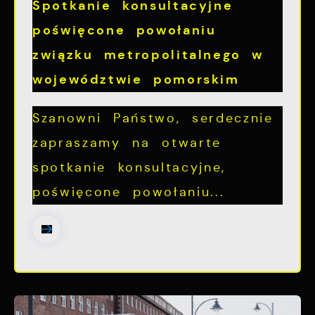
Spotkanie konsultacyjne
poświęcone powołaniu
związku metropolitalnego w
województwie pomorskim
Szanowni Państwo, serdecznie
zapraszamy na otwarte
spotkanie konsultacyjne,
poświęcone powołaniu...