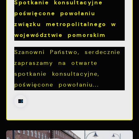
Spotkanie konsultacyjne
poświęcone powołaniu
związku metropolitalnego w
województwie pomorskim
Szanowni Państwo, serdecznie
zapraszamy na otwarte
spotkanie konsultacyjne,
poświęcone powołaniu...