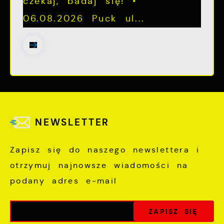
czekaj, badaj się! •
06.08.2026 Puck ul...
NEWSLETTER
Zapisz się do naszego newslettera i
otrzymuj najnowsze wiadomości na
podany adres e-mail