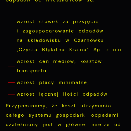
cookies gwarantuje dostępność wszystkich
podstawie analizy Twoich upodobań oraz
funkcjonalności.
Twoich zwyczajów dotyczących przeglądanej
witryny internetowej. Treści promocyjne
wzrost stawek za przyjęcie
mogą pojawić się na stronach podmiotów
i zagospodarowanie odpadów
trzecich lub firm będących naszymi
na składowisku w Czarnówku
partnerami oraz innych dostawców usług.
„Czysta Błękitna Kraina” Sp. z o.o.
Firmy te działają w charakterze
pośredników prezentujących nasze treści w
wzrost cen mediów, kosztów
postaci wiadomości, ofert, komunikatów
transportu
mediów społecznościowych.
wzrost płacy minimalnej
wzrost łącznej ilości odpadów
Przypominamy, że koszt utrzymania
całego systemu gospodarki odpadami
uzależniony jest w głównej mierze od