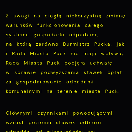
funkcjonalności naszej strony poprzez
Analityczne
dopasowanie jej do Twoich indywidualnych
Z uwagi na ciągłą niekorzystną zmianę
preferencji. Wyrażenie zgody na
Analityczne pliki cookies pomagają nam
warunków funkcjonowania całego
funkcjonalne i personalizacyjne pliki
rozwijać się i dostosowywać do Twoich
systemu gospodarki odpadami,
cookies gwarantuje dostępność większej
potrzeb.
ilości funkcji na stronie.
na którą zarówno Burmistrz Pucka, jak
i Rada Miasta Puck nie mają wpływu,
Cookies analityczne pozwalają na uzyskanie
Więcej
informacji w zakresie wykorzystywania
Rada Miasta Puck podjęła uchwałę
witryny internetowej, miejsca oraz
w sprawie podwyższenia stawek opłat
Reklamowe
częstotliwości, z jaką odwiedzane są nasze
za gospodarowanie odpadami
serwisy www. Dane pozwalają nam na
Dzięki reklamowym plikom cookies
komunalnymi na terenie miasta Puck.
ocenę naszych serwisów internetowych pod
prezentujemy Ci najciekawsze informacje i
względem ich popularności wśród
aktualności na stronach naszych partnerów.
użytkowników. Zgromadzone informacje są
Głównymi czynnikami powodującymi
przetwarzane w formie zanonimizowanej.
Promocyjne pliki cookies służą do
wzrost poziomu stawek odbioru
Więcej
Wyrażenie zgody na analityczne pliki
prezentowania Ci naszych komunikatów na
odpadów od mieszkańców są: