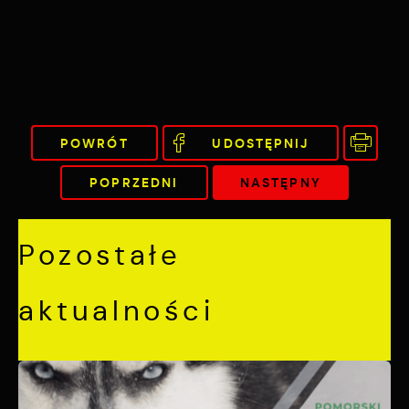
POWRÓT
UDOSTĘPNIJ
POPRZEDNI
NASTĘPNY
Pozostałe
aktualności