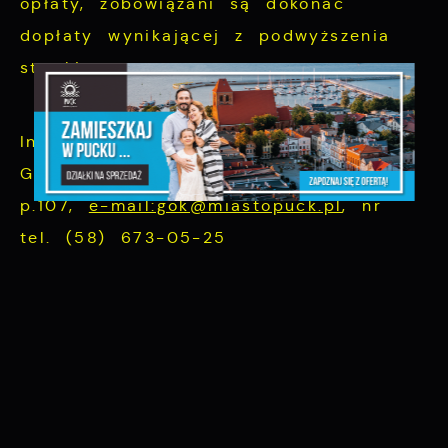
opłaty, zobowiązani są dokonać
dopłaty wynikającej z podwyższenia
stawki.
Informacja: Urząd Miasta Puck -
Gospodarka Odpadami Komunalnymi
p.107,
e-mail:gok@miastopuck.pl
, nr
tel. (58) 673-05-25