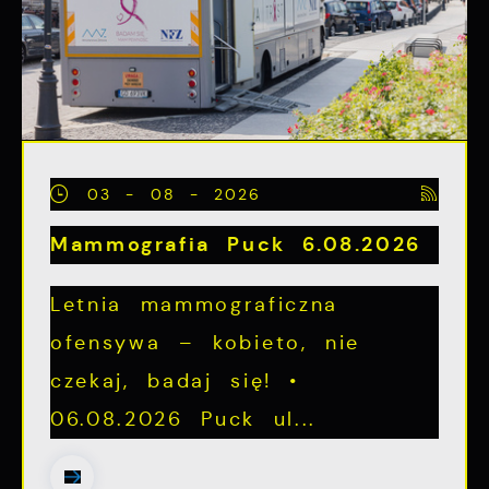
03 - 08 - 2026
Mammografia Puck 6.08.2026
Letnia mammograficzna
ofensywa – kobieto, nie
czekaj, badaj się! •
06.08.2026 Puck ul...