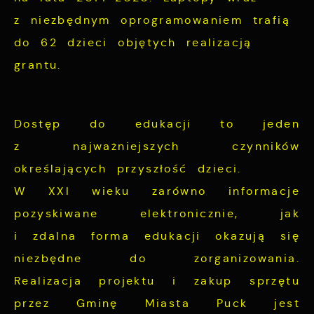
partnerami oraz innych dostawców usług.
z niezbędnym oprogramowaniem trafią
Firmy te działają w charakterze
do 62 dzieci objętych realizacją
pośredników prezentujących nasze treści w
grantu.
postaci wiadomości, ofert, komunikatów
mediów społecznościowych.
Dostęp do edukacji to jeden
z najważniejszych czynników
określających przyszłość dzieci.
W XXI wieku zarówno informacje
pozyskiwane elektronicznie, jak
i zdalna forma edukacji okazują się
niezbędne do zorganizowania.
Realizacja projektu i zakup sprzętu
przez Gminę Miasta Puck jest