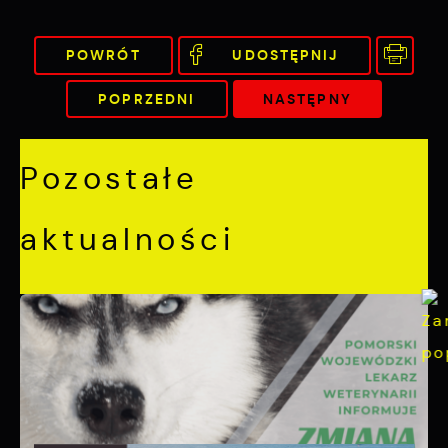
POWRÓT
UDOSTĘPNIJ
POPRZEDNI
NASTĘPNY
Pozostałe
aktualności