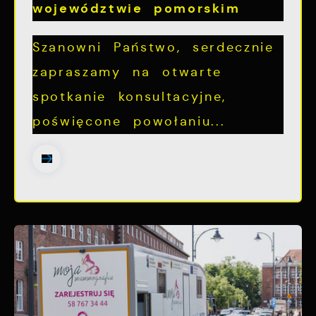
województwie pomorskim
Szanowni Państwo, serdecznie
zapraszamy na otwarte
spotkanie konsultacyjne,
poświęcone powołaniu...