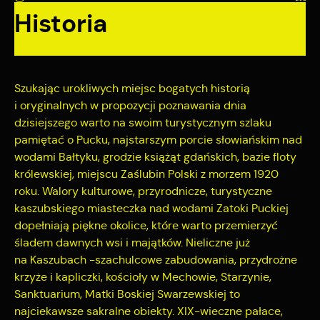
Tego typu pliki cookies umożliwiają stronie internetowej
Historia
zapamiętanie wprowadzonych przez Ciebie ustawień oraz
personalizację określonych funkcjonalności czy
prezentowanych treści.
Dzięki tym plikom cookies możemy zapewnić Ci większy
Więcej
komfort korzystania z funkcjonalności naszej strony poprzez
Szukając urokliwych miejsc bogatych historią
dopasowanie jej do Twoich indywidualnych preferencji.
i oryginalnych w propozycji poznawania dnia
Wyrażenie zgody na funkcjonalne i personalizacyjne pliki
Analityczne
cookies gwarantuje dostępność większej ilości funkcji na
dzisiejszego warto na swoim turystycznym szlaku
stronie.
Analityczne pliki cookies pomagają nam rozwijać się i
pamiętać o Pucku, najstarszym porcie słowiańskim nad
dostosowywać do Twoich potrzeb.
wodami Bałtyku, grodzie książąt gdańskich, bazie floty
Cookies analityczne pozwalają na uzyskanie informacji w
królewskiej, miejscu Zaślubin Polski z morzem 1920
Więcej
zakresie wykorzystywania witryny internetowej, miejsca oraz
roku. Walory kulturowe, przyrodnicze, turystyczne
częstotliwości, z jaką odwiedzane są nasze serwisy www.
kaszubskiego miasteczka nad wodami Zatoki Puckiej
Dane pozwalają nam na ocenę naszych serwisów
Reklamowe
dopełniają piękne okolice, które warto przemierzyć
internetowych pod względem ich popularności wśród
śladem dawnych wsi i majątków. Nieliczne już
użytkowników. Zgromadzone informacje są przetwarzane w
Dzięki reklamowym plikom cookies prezentujemy Ci
na Kaszubach -szachulcowe zabudowania, przydrożne
formie zanonimizowanej. Wyrażenie zgody na analityczne pliki
najciekawsze informacje i aktualności na stronach naszych
cookies gwarantuje dostępność wszystkich funkcjonalności.
krzyże i kapliczki, kościoły w Mechowie, Starzynie,
partnerów.
Sanktuarium, Matki Boskiej Swarzewskiej to
Promocyjne pliki cookies służą do prezentowania Ci naszych
Więcej
komunikatów na podstawie analizy Twoich upodobań oraz
najciekawsze sakralne obiekty. XIX-wieczne pałace,