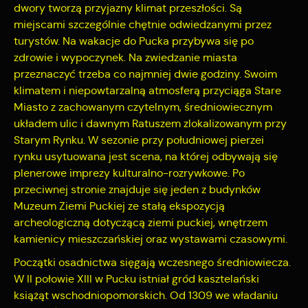
Twoich zwyczajów dotyczących przeglądanej witryny
dwory tworzą przyjazny klimat przeszłości. Są
internetowej. Treści promocyjne mogą pojawić się na
miejscami szczególnie chętnie odwiedzanymi przez
stronach podmiotów trzecich lub firm będących naszymi
turystów. Na wakacje do Pucka przybywa się po
partnerami oraz innych dostawców usług. Firmy te działają w
zdrowie i wypoczynek. Na zwiedzanie miasta
charakterze pośredników prezentujących nasze treści w
przeznaczyć trzeba co najmniej dwie godziny. Swoim
postaci wiadomości, ofert, komunikatów mediów
społecznościowych.
klimatem i niepowtarzalną atmosferą przyciąga Stare
Miasto z zachowanym czytelnym, średniowiecznym
układem ulic i dawnym Ratuszem zlokalizowanym przy
Starym Rynku. W sezonie przy południowej pierzei
rynku usytuowana jest scena, na której odbywają się
plenerowe imprezy kulturalno-rozrywkowe. Po
przeciwnej stronie znajduje się jeden z budynków
Muzeum Ziemi Puckiej ze stałą ekspozycją
archeologiczną dotyczącą ziemi puckiej, wnętrzem
kamienicy mieszczańskiej oraz wystawami czasowymi.
Początki osadnictwa sięgają wczesnego średniowiecza.
W II połowie XIII w Pucku istniał gród kasztelański
książąt wschodniopomorskich. Od 1309 we władaniu