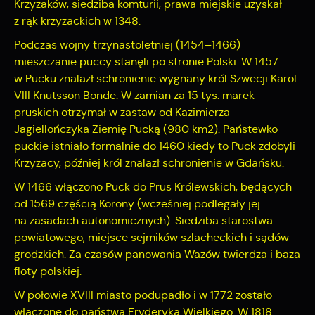
Krzyżaków, siedziba komturii, prawa miejskie uzyskał
z rąk krzyżackich w 1348.
Podczas wojny trzynastoletniej (1454–1466)
mieszczanie puccy stanęli po stronie Polski. W 1457
w Pucku znalazł schronienie wygnany król Szwecji Karol
VIII Knutsson Bonde. W zamian za 15 tys. marek
pruskich otrzymał w zastaw od Kazimierza
Jagiellończyka Ziemię Pucką (980 km2). Państewko
puckie istniało formalnie do 1460 kiedy to Puck zdobyli
Krzyżacy, później król znalazł schronienie w Gdańsku.
W 1466 włączono Puck do Prus Królewskich, będących
od 1569 częścią Korony (wcześniej podlegały jej
na zasadach autonomicznych). Siedziba starostwa
powiatowego, miejsce sejmików szlacheckich i sądów
grodzkich. Za czasów panowania Wazów twierdza i baza
floty polskiej.
W połowie XVIII miasto podupadło i w 1772 zostało
włączone do państwa Fryderyka Wielkiego. W 1818