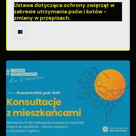
Ustawa dotycząca ochrony zwięrząt w
zakresie utrzymania psów i kotów -
zmiany w przepisach.