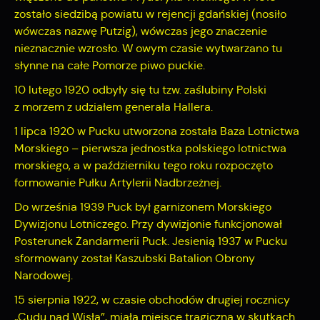
zostało siedzibą powiatu w rejencji gdańskiej (nosiło
wówczas nazwę Putzig), wówczas jego znaczenie
nieznacznie wzrosło. W owym czasie wytwarzano tu
słynne na całe Pomorze piwo puckie.
10 lutego 1920 odbyły się tu tzw. zaślubiny Polski
z morzem z udziałem generała Hallera.
1 lipca 1920 w Pucku utworzona została Baza Lotnictwa
Morskiego – pierwsza jednostka polskiego lotnictwa
morskiego, a w październiku tego roku rozpoczęto
formowanie Pułku Artylerii Nadbrzeżnej.
Do września 1939 Puck był garnizonem Morskiego
Dywizjonu Lotniczego. Przy dywizjonie funkcjonował
Posterunek Żandarmerii Puck. Jesienią 1937 w Pucku
sformowany został Kaszubski Batalion Obrony
Narodowej.
15 sierpnia 1922, w czasie obchodów drugiej rocznicy
„Cudu nad Wisłą”, miała miejsce tragiczna w skutkach