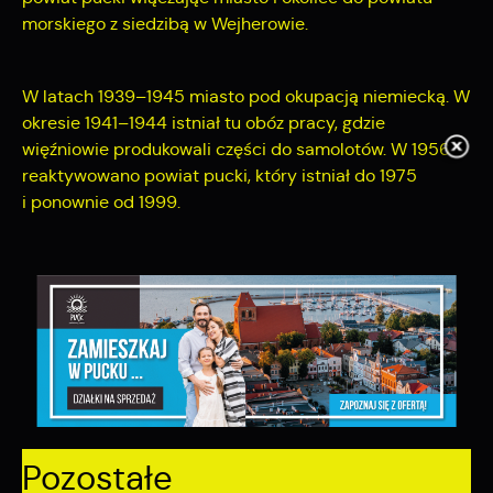
morskiego z siedzibą w Wejherowie.
W latach 1939–1945 miasto pod okupacją niemiecką. W
okresie 1941–1944 istniał tu obóz pracy, gdzie
więźniowie produkowali części do samolotów. W 1956
reaktywowano powiat pucki, który istniał do 1975
i ponownie od 1999.
POWRÓT
UDOSTĘPNIJ
POPRZEDNI
NASTĘPNY
Pozostałe