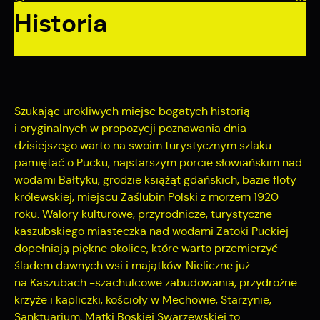
formularzy. Dzięki plikom cookies strona, z której korzystasz,
Historia
Funkcjonalne i personalizacyjne
może działać bez zakłóceń.
Tego typu pliki cookies umożliwiają stronie internetowej
zapamiętanie wprowadzonych przez Ciebie ustawień oraz
personalizację określonych funkcjonalności czy
prezentowanych treści.
Szukając urokliwych miejsc bogatych historią
Dzięki tym plikom cookies możemy zapewnić Ci większy
Więcej
i oryginalnych w propozycji poznawania dnia
komfort korzystania z funkcjonalności naszej strony poprzez
dzisiejszego warto na swoim turystycznym szlaku
dopasowanie jej do Twoich indywidualnych preferencji.
Wyrażenie zgody na funkcjonalne i personalizacyjne pliki
pamiętać o Pucku, najstarszym porcie słowiańskim nad
Analityczne
cookies gwarantuje dostępność większej ilości funkcji na
wodami Bałtyku, grodzie książąt gdańskich, bazie floty
stronie.
Analityczne pliki cookies pomagają nam rozwijać się i
królewskiej, miejscu Zaślubin Polski z morzem 1920
dostosowywać do Twoich potrzeb.
roku. Walory kulturowe, przyrodnicze, turystyczne
kaszubskiego miasteczka nad wodami Zatoki Puckiej
Cookies analityczne pozwalają na uzyskanie informacji w
dopełniają piękne okolice, które warto przemierzyć
Więcej
zakresie wykorzystywania witryny internetowej, miejsca oraz
śladem dawnych wsi i majątków. Nieliczne już
częstotliwości, z jaką odwiedzane są nasze serwisy www.
na Kaszubach -szachulcowe zabudowania, przydrożne
Dane pozwalają nam na ocenę naszych serwisów
Reklamowe
krzyże i kapliczki, kościoły w Mechowie, Starzynie,
internetowych pod względem ich popularności wśród
użytkowników. Zgromadzone informacje są przetwarzane w
Sanktuarium, Matki Boskiej Swarzewskiej to
Dzięki reklamowym plikom cookies prezentujemy Ci