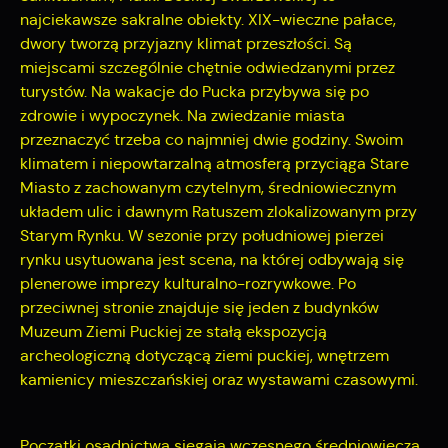
formie zanonimizowanej. Wyrażenie zgody na analityczne pliki
najciekawsze sakralne obiekty. XIX-wieczne pałace,
najciekawsze informacje i aktualności na stronach naszych
cookies gwarantuje dostępność wszystkich funkcjonalności.
partnerów.
dwory tworzą przyjazny klimat przeszłości. Są
miejscami szczególnie chętnie odwiedzanymi przez
Promocyjne pliki cookies służą do prezentowania Ci naszych
turystów. Na wakacje do Pucka przybywa się po
Więcej
komunikatów na podstawie analizy Twoich upodobań oraz
zdrowie i wypoczynek. Na zwiedzanie miasta
Twoich zwyczajów dotyczących przeglądanej witryny
przeznaczyć trzeba co najmniej dwie godziny. Swoim
internetowej. Treści promocyjne mogą pojawić się na
klimatem i niepowtarzalną atmosferą przyciąga Stare
stronach podmiotów trzecich lub firm będących naszymi
Miasto z zachowanym czytelnym, średniowiecznym
partnerami oraz innych dostawców usług. Firmy te działają w
układem ulic i dawnym Ratuszem zlokalizowanym przy
charakterze pośredników prezentujących nasze treści w
postaci wiadomości, ofert, komunikatów mediów
Starym Rynku. W sezonie przy południowej pierzei
społecznościowych.
rynku usytuowana jest scena, na której odbywają się
plenerowe imprezy kulturalno-rozrywkowe. Po
przeciwnej stronie znajduje się jeden z budynków
Muzeum Ziemi Puckiej ze stałą ekspozycją
archeologiczną dotyczącą ziemi puckiej, wnętrzem
kamienicy mieszczańskiej oraz wystawami czasowymi.
Początki osadnictwa sięgają wczesnego średniowiecza.