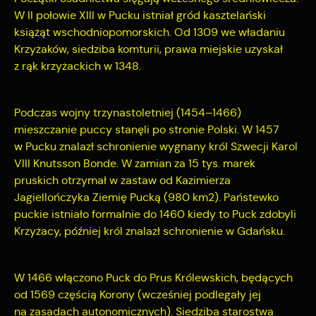
W II połowie XIII w Pucku istniał gród kasztelański
książąt wschodniopomorskich. Od 1309 we władaniu
Krzyżaków, siedziba komturii, prawa miejskie uzyskał
z rąk krzyżackich w 1348.
Podczas wojny trzynastoletniej (1454–1466)
mieszczanie puccy stanęli po stronie Polski. W 1457
w Pucku znalazł schronienie wygnany król Szwecji Karol
VIII Knutsson Bonde. W zamian za 15 tys. marek
pruskich otrzymał w zastaw od Kazimierza
Jagiellończyka Ziemię Pucką (980 km2). Państewko
puckie istniało formalnie do 1460 kiedy to Puck zdobyli
Krzyżacy, później król znalazł schronienie w Gdańsku.
W 1466 włączono Puck do Prus Królewskich, będących
od 1569 częścią Korony (wcześniej podlegały jej
na zasadach autonomicznych). Siedziba starostwa