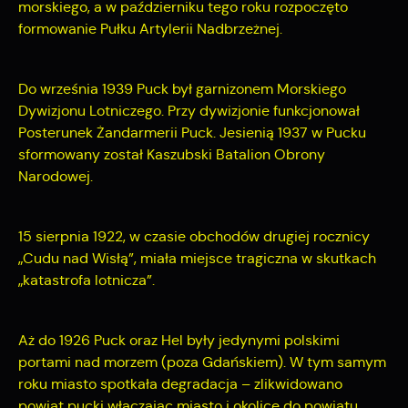
morskiego, a w październiku tego roku rozpoczęto
formowanie Pułku Artylerii Nadbrzeżnej.
Do września 1939 Puck był garnizonem Morskiego
Dywizjonu Lotniczego. Przy dywizjonie funkcjonował
Posterunek Żandarmerii Puck. Jesienią 1937 w Pucku
sformowany został Kaszubski Batalion Obrony
Narodowej.
15 sierpnia 1922, w czasie obchodów drugiej rocznicy
„Cudu nad Wisłą”, miała miejsce tragiczna w skutkach
„katastrofa lotnicza”.
Aż do 1926 Puck oraz Hel były jedynymi polskimi
portami nad morzem (poza Gdańskiem). W tym samym
roku miasto spotkała degradacja – zlikwidowano
powiat pucki włączając miasto i okolice do powiatu