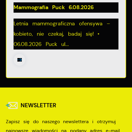
Mammografia Puck 6.08.2026
Letnia mammograficzna ofensywa –
kobieto, nie czekaj, badaj się! •
06.08.2026 Puck ul...
NEWSLETTER
Zapisz się do naszego newslettera i otrzymuj
najnowsze wiadomości na podany adres e-mail