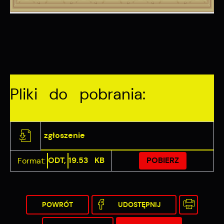
pośredników prezentujących nasze treści w postaci
wiadomości, ofert, komunikatów mediów
społecznościowych.
Pliki do pobrania:
zgłoszenie
ODT,
19.53 KB
POBIERZ
Format:
POWRÓT
UDOSTĘPNIJ