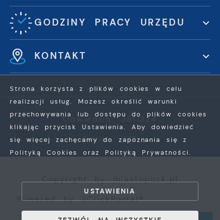
GODZINY PRACY URZĘDU
KONTAKT
Strona korzysta z plików cookies w celu
realizacji usług. Możesz określić warunki
przechowywania lub dostępu do plików cookies
Odwiedzin: 3811324
klikając przycisk Ustawienia. Aby dowiedzieć
Online: 218
się więcej zachęcamy do zapoznania się z
Polityką Cookies oraz Polityką Prywatności.
ZAPISZ WYBRANE
Copyright by miastopuck.pl
USTAWIENIA
ZEZWÓL NA WSZYSTKIE
Powered by
2ClickPortal®
- Portale nowej generacji
ZEZWÓL NA WSZYSTKIE