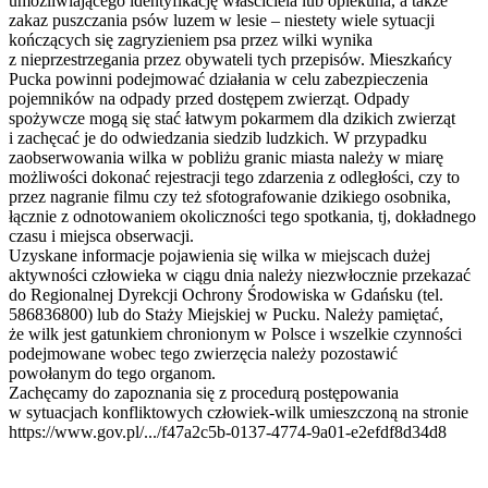
umożliwiającego identyfikację właściciela lub opiekuna, a także
zakaz puszczania psów luzem w lesie – niestety wiele sytuacji
kończących się zagryzieniem psa przez wilki wynika
z nieprzestrzegania przez obywateli tych przepisów. Mieszkańcy
Pucka powinni podejmować działania w celu zabezpieczenia
pojemników na odpady przed dostępem zwierząt. Odpady
spożywcze mogą się stać łatwym pokarmem dla dzikich zwierząt
i zachęcać je do odwiedzania siedzib ludzkich. W przypadku
zaobserwowania wilka w pobliżu granic miasta należy w miarę
możliwości dokonać rejestracji tego zdarzenia z odległości, czy to
przez nagranie filmu czy też sfotografowanie dzikiego osobnika,
łącznie z odnotowaniem okoliczności tego spotkania, tj, dokładnego
czasu i miejsca obserwacji.
Uzyskane informacje pojawienia się wilka w miejscach dużej
aktywności człowieka w ciągu dnia należy niezwłocznie przekazać
do Regionalnej Dyrekcji Ochrony Środowiska w Gdańsku (tel.
586836800) lub do Staży Miejskiej w Pucku. Należy pamiętać,
że wilk jest gatunkiem chronionym w Polsce i wszelkie czynności
podejmowane wobec tego zwierzęcia należy pozostawić
powołanym do tego organom.
Zachęcamy do zapoznania się z procedurą postępowania
w sytuacjach konfliktowych człowiek-wilk umieszczoną na stronie
https://www.gov.pl/.../f47a2c5b-0137-4774-9a01-e2efdf8d34d8