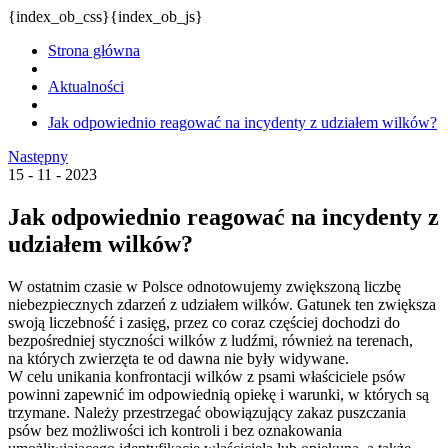
{index_ob_css}{index_ob_js}
Strona główna
Aktualności
Jak odpowiednio reagować na incydenty z udziałem wilków?
Następny
15 - 11 - 2023
Jak odpowiednio reagować na incydenty z
udziałem wilków?
W ostatnim czasie w Polsce odnotowujemy zwiększoną liczbę
niebezpiecznych zdarzeń z udziałem wilków. Gatunek ten zwiększa
swoją liczebność i zasięg, przez co coraz częściej dochodzi do
bezpośredniej styczności wilków z ludźmi, również na terenach,
na których zwierzęta te od dawna nie były widywane.
W celu unikania konfrontacji wilków z psami właściciele psów
powinni zapewnić im odpowiednią opiekę i warunki, w których są
trzymane. Należy przestrzegać obowiązujący zakaz puszczania
psów bez możliwości ich kontroli i bez oznakowania