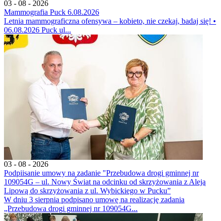
03 - 08 - 2026
Mammografia Puck 6.08.2026
Letnia mammograficzna ofensywa – kobieto, nie czekaj, badaj się! •
06.08.2026 Puck ul...
03 - 08 - 2026
Podpiisanie umowy na zadanie "Przebudowa drogi gminnej nr
109054G – ul. Nowy Świat na odcinku od skrzyżowania z Aleją
Lipową do skrzyżowania z ul. Wybickiego w Pucku”
W dniu 3 sierpnia podpisano umowę na realizację zadania
„Przebudowa drogi gminnej nr 109054G...