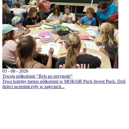
03 - 08 - 2026
Trwają półkolonie "Rejs po przygodę"
Trwa kolejny turnus półkolonii w MOKSiR Puck Invest Puck. Dziś
dzieci uczestniczyły w zajęciach...