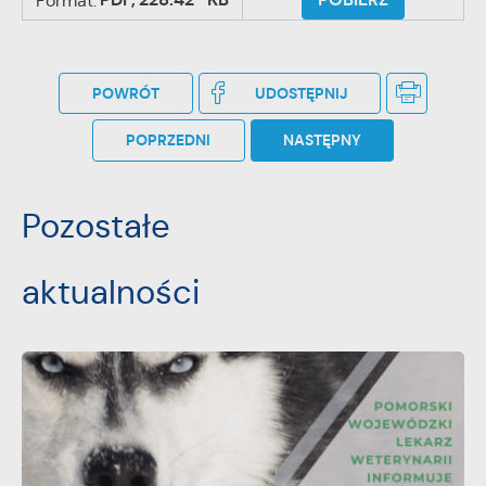
PDF,
228.42 KB
POBIERZ
Format:
POWRÓT
UDOSTĘPNIJ
POPRZEDNI
NASTĘPNY
Pozostałe
aktualności