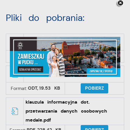
Pliki do pobrania:
Zgoda nadanie medali.pdf
PDF,
62.18 KB
POBIERZ
Format:
Zgoda nadanie medali.odt
ODT,
19.53 KB
POBIERZ
Format:
klauzula informacyjna dot.
przetwarzania danych osobowych
medale.pdf