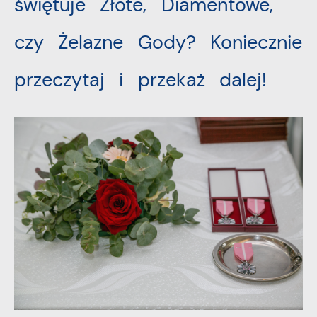
świętuje Złote, Diamentowe,
dostawców usług. Firmy te działają w charakterze
pośredników prezentujących nasze treści w postaci
czy Żelazne Gody? Koniecznie
wiadomości, ofert, komunikatów mediów
społecznościowych.
przeczytaj i przekaż dalej!