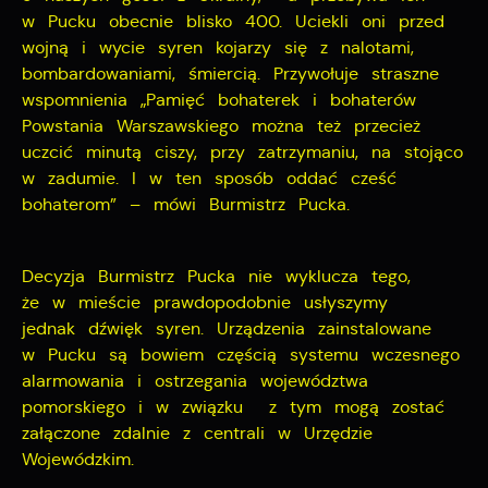
popularności wśród użytkowników. Zgromadzone
Dzięki reklamowym plikom cookies prezentujemy Ci
w Pucku obecnie blisko 400. Uciekli oni przed
informacje są przetwarzane w formie zanonimizowanej.
najciekawsze informacje i aktualności na stronach
wojną i wycie syren kojarzy się z nalotami,
Wyrażenie zgody na analityczne pliki cookies
naszych partnerów.
bombardowaniami, śmiercią. Przywołuje straszne
gwarantuje dostępność wszystkich funkcjonalności.
wspomnienia „Pamięć bohaterek i bohaterów
Promocyjne pliki cookies służą do prezentowania Ci
Więcej
Powstania Warszawskiego można też przecież
naszych komunikatów na podstawie analizy Twoich
uczcić minutą ciszy, przy zatrzymaniu, na stojąco
upodobań oraz Twoich zwyczajów dotyczących
przeglądanej witryny internetowej. Treści promocyjne
w zadumie. I w ten sposób oddać cześć
mogą pojawić się na stronach podmiotów trzecich lub
bohaterom” – mówi Burmistrz Pucka.
firm będących naszymi partnerami oraz innych
dostawców usług. Firmy te działają w charakterze
pośredników prezentujących nasze treści w postaci
Decyzja Burmistrz Pucka nie wyklucza tego,
wiadomości, ofert, komunikatów mediów
że w mieście prawdopodobnie usłyszymy
społecznościowych.
jednak dźwięk syren. Urządzenia zainstalowane
w Pucku są bowiem częścią systemu wczesnego
alarmowania i ostrzegania województwa
pomorskiego i w związku z tym mogą zostać
załączone zdalnie z centrali w Urzędzie
Wojewódzkim.