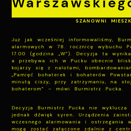
Warszawskieg
SZANOWNI MIESZK
Już jak wcześniej informowaliśmy, Bur
alarmowych w 78. rocznicę wybuchu Po
17.00 (godzina „W”). Decyzja ta wynik
a przebywa ich w Pucku obecnie blisk
kojarzy się z nalotami, bombardowania
„Pamięć bohaterek i bohaterów Powsta
minutą ciszy, przy zatrzymaniu, na s
bohaterom” – mówi Burmistrz Pucka.
Decyzja Burmistrz Pucka nie wyklucza
jednak dźwięk syren. Urządzenia zain
wczesnego alarmowania i ostrzegania
mogą zostać załączone zdalnie z centr