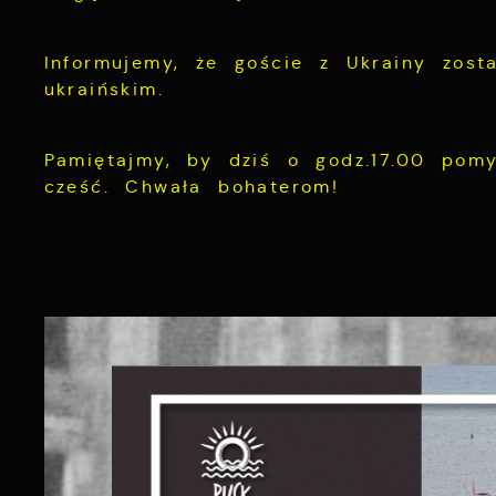
Informujemy, że goście z Ukrainy zos
ukraińskim.
Pamiętajmy, by dziś o godz.17.00 pom
cześć. Chwała bohaterom!
S
c
m