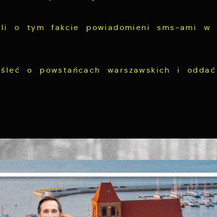
tali o tym fakcie powiadomieni sms-ami w 
yśleć o powstańcach warszawskich i odda
Ustawienia
zanujemy Twoją prywatność. Możesz zmienić ustawienia
ookies lub zaakceptować je wszystkie. W dowolnym
omencie możesz dokonać zmiany swoich ustawień.