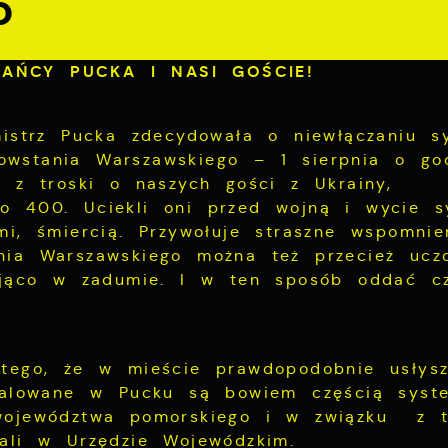
o
AŃCY PUCKA I NASI GOŚCIE!
mistrz Pucka zdecydowała o niewłączaniu s
wstania Warszawskiego – 1 sierpnia o god
a z troski o naszych gości z Ukrainy,
o 400. Uciekli oni przed wojną i wycie s
mi, śmiercią. Przywołuje straszne wspomnie
nia Warszawskiego można też przecież ucz
tojąco w zadumie. I w ten sposób oddać c
 tego, że w mieście prawdopodobnie usłys
stalowane w Pucku są bowiem częścią syst
 województwa pomorskiego i w związku z 
ali w Urzędzie Wojewódzkim.