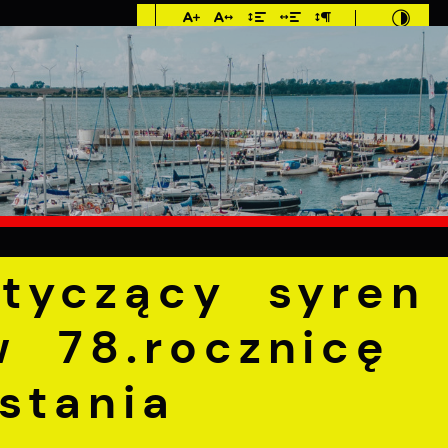
Imieniny: Dorota,
Konrad, Kajetan
°C
E
MIESZKANIEC
TURYSTYKA
INWEST
zący syren alarmowych w 78.rocznicę wybuchu Powstania
tyczący syren
 78.rocznicę
stania