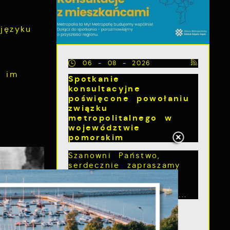
języku
06 - 08 - 2026
ć im
Spotkanie
konsultacyjne
poświęcone powołaniu
związku
metropolitalnego w
województwie
pomorskim
Szanowni Państwo,
serdecznie zapraszamy
na otwarte spotkanie
konsultacyjne,
poświęcone powołaniu...