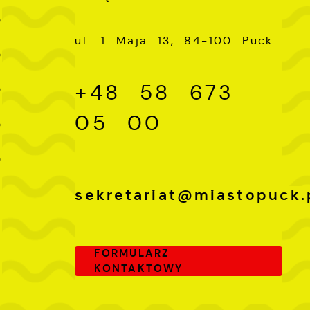
-
0
ul. 1 Maja 13, 84-100 Puck
-
0
-
+48 58 673
0
-
05 00
0
-
0
sekretariat@miastopuck.
FORMULARZ
KONTAKTOWY