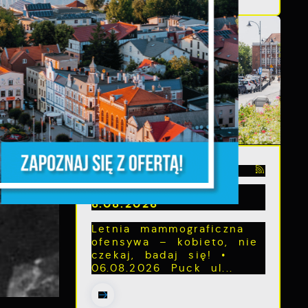
z,
03 - 08 - 2026
Mammografia Puck
6.08.2026
Letnia mammograficzna
ofensywa – kobieto, nie
z
czekaj, badaj się! •
06.08.2026 Puck ul...