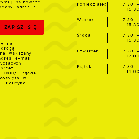
rzymuj najnowsze
Poniedziałek
7:30 
odany adres e-
15:3
Wtorek
7:30 
15:3
Środa
7:30 
15:3
dę na
 drogą
Czwartek
7:30 
 na wskazany
17:0
adres e-mail
tyczących
Piątek
7:30 
przez
14:0
a usług. Zgoda
cofnięta w
ie.
Polityka