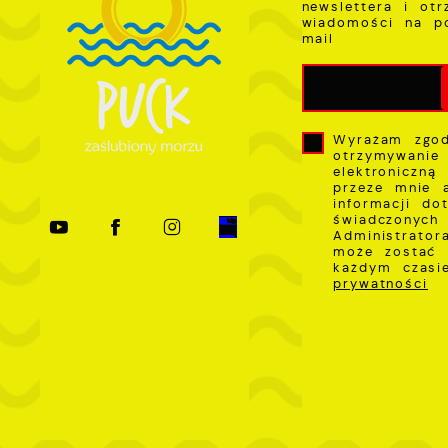
newslettera i ot
wiadomości na p
mail
Wyrażam zgo
otrzymywanie
elektroniczną
przeze mnie 
informacji do
świadczonych 
Administrator
może zostać 
każdym czas
prywatności