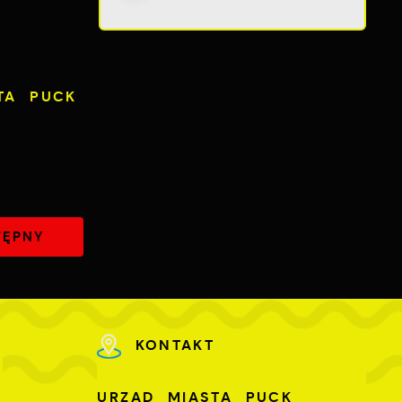
TA PUCK
ch
TĘPNY
KONTAKT
U
URZĄD MIASTA PUCK