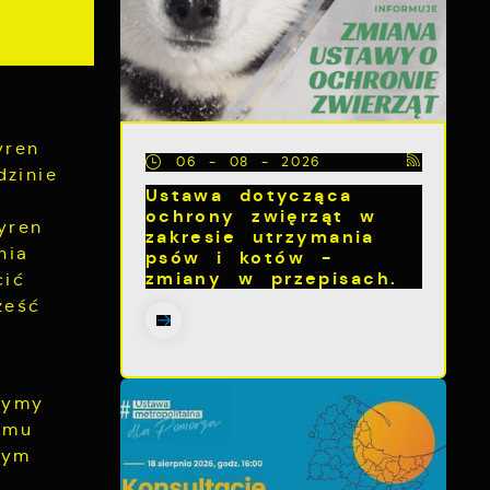
yren
06 - 08 - 2026
zinie
Ustawa dotycząca
ochrony zwięrząt w
yren
zakresie utrzymania
nia
psów i kotów -
zmiany w przepisach.
cić
ześć
zymy
emu
tym