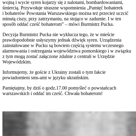
wojną i wycie syren kojarzy się z nalotami, bombardowaniami,
śmiercią. Przywołuje straszne wspomnienia „Pamięć bohaterek
i bohaterów Powstania Warszawskiego można też przecież uczcić
minutą ciszy, przy zatrzymaniu, na stojąco w zadumie. I w ten
sposób oddać cześć bohaterom” – mówi Burmistrz Pucka.
Decyzja Burmistrz Pucka nie wyklucza tego, że w mieście
prawdopodobnie usłyszymy jednak dźwięk syren. Urządzenia
zainstalowane w Pucku są bowiem częścią systemu wczesnego
alarmowania i ostrzegania województwa pomorskiego i w związku
z tym mogą zostać załączone zdalnie z centrali w Urzędzie
Wojewódzkim.
Informujemy, że goście z Ukrainy zostali o tym fakcie
powiadomieni sms-ami w języku ukraińskim.
Pamiętajmy, by dziś o godz.17.00 pomyśleć o powstańcach
warszawskich i oddać im cześć. Chwała bohaterom!