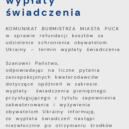
wypłaty
witryny internetowej, miejsca oraz
częstotliwości, z jaką odwiedzane są nasze
świadczenia
Reklamowe
serwisy www. Dane pozwalają nam na
Dzięki reklamowym plikom cookies
ocenę naszych serwisów internetowych pod
prezentujemy Ci najciekawsze informacje i
względem ich popularności wśród
KOMUNIKAT BURMISTRZA MIASTA PUCK
aktualności na stronach naszych partnerów.
użytkowników. Zgromadzone informacje są
w sprawie refundacji kosztów za
przetwarzane w formie zanonimizowanej.
udzielenie schronienia obywatelom
Wyrażenie zgody na analityczne pliki
Promocyjne pliki cookies służą do
Więcej
Ukrainy – termin wypłaty świadczenia
cookies gwarantuje dostępność wszystkich
prezentowania Ci naszych komunikatów na
funkcjonalności.
podstawie analizy Twoich upodobań oraz
Szanowni Państwo,
Twoich zwyczajów dotyczących przeglądanej
witryny internetowej. Treści promocyjne
odpowiadając na liczne pytania
mogą pojawić się na stronach podmiotów
zaniepokojonych kwaterodawców
trzecich lub firm będących naszymi
dotyczące opóźnień w zakresie
partnerami oraz innych dostawców usług.
wypłaty świadczenia pieniężnego
Firmy te działają w charakterze
przysługującego z tytułu zapewnienia
pośredników prezentujących nasze treści w
zakwaterowania i wyżywienia
postaci wiadomości, ofert, komunikatów
mediów społecznościowych.
obywatelom Ukrainy informuję,
że wypłata świadczeń nastąpi
niezwłocznie po otrzymaniu środków