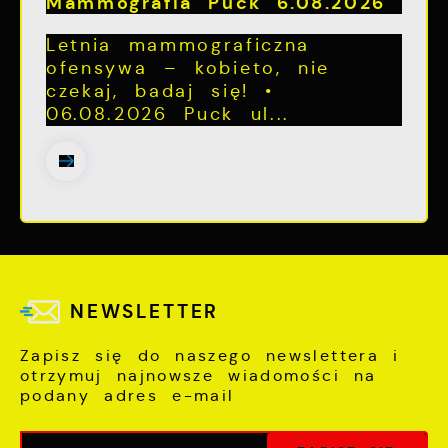
Mammografia Puck 6.08.2026
Letnia mammograficzna
ofensywa – kobieto, nie
czekaj, badaj się! •
06.08.2026 Puck ul...
NEWSLETTER
Zapisz się do naszego newslettera i
otrzymuj najnowsze wiadomości na
podany adres e-mail