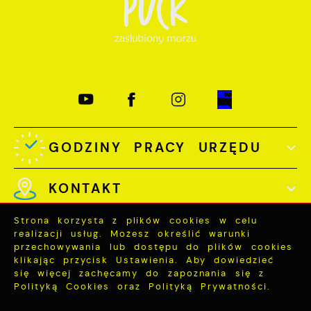
GODZINY PRACY URZĘDU
KONTAKT
Strona korzysta z plików cookies w celu
realizacji usług. Możesz określić warunki
przechowywania lub dostępu do plików cookies
klikając przycisk Ustawienia. Aby dowiedzieć
Odwiedzin: 3761842
się więcej zachęcamy do zapoznania się z
Polityką Cookies oraz Polityką Prywatności.
Online: 438
ZAPISZ WYBRANE