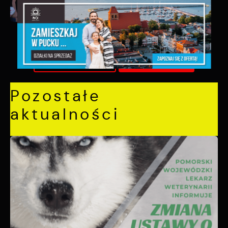
POWRÓT
UDOSTĘPNIJ
POPRZEDNI
NASTĘPNY
Pozostałe
aktualności