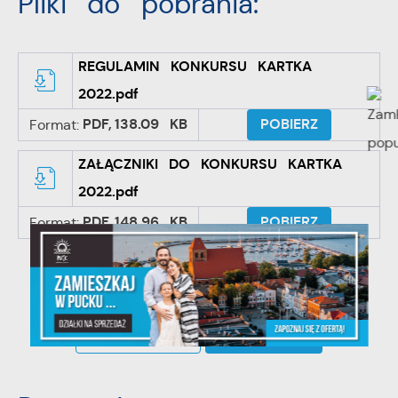
Pliki do pobrania:
REGULAMIN KONKURSU KARTKA
2022.pdf
PDF,
138.09 KB
POBIERZ
Format:
ZAŁĄCZNIKI DO KONKURSU KARTKA
2022.pdf
PDF,
148.96 KB
POBIERZ
Format:
POWRÓT
UDOSTĘPNIJ
POPRZEDNI
NASTĘPNY