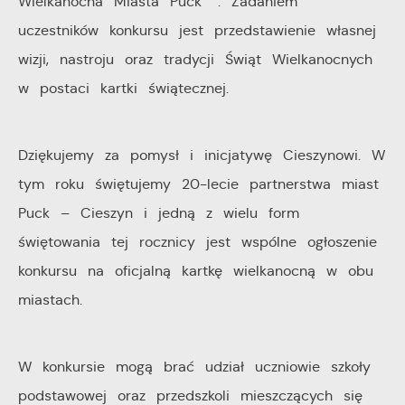
Wielkanocna Miasta Puck ”. Zadaniem
uczestników konkursu jest przedstawienie własnej
Cookies analityczne pozwalają na uzyskanie informacji
Więcej
wizji, nastroju oraz tradycji Świąt Wielkanocnych
w zakresie wykorzystywania witryny internetowej,
w postaci kartki świątecznej.
miejsca oraz częstotliwości, z jaką odwiedzane są
Reklamowe
nasze serwisy www. Dane pozwalają nam na ocenę
naszych serwisów internetowych pod względem ich
Dzięki reklamowym plikom cookies prezentujemy Ci
Dziękujemy za pomysł i inicjatywę Cieszynowi. W
popularności wśród użytkowników. Zgromadzone
najciekawsze informacje i aktualności na stronach
tym roku świętujemy 20-lecie partnerstwa miast
informacje są przetwarzane w formie zanonimizowanej.
naszych partnerów.
Puck – Cieszyn i jedną z wielu form
Wyrażenie zgody na analityczne pliki cookies
świętowania tej rocznicy jest wspólne ogłoszenie
gwarantuje dostępność wszystkich funkcjonalności.
Promocyjne pliki cookies służą do prezentowania Ci
Więcej
konkursu na oficjalną kartkę wielkanocną w obu
naszych komunikatów na podstawie analizy Twoich
miastach.
upodobań oraz Twoich zwyczajów dotyczących
przeglądanej witryny internetowej. Treści promocyjne
mogą pojawić się na stronach podmiotów trzecich lub
W konkursie mogą brać udział uczniowie szkoły
firm będących naszymi partnerami oraz innych
podstawowej oraz przedszkoli mieszczących się
dostawców usług. Firmy te działają w charakterze