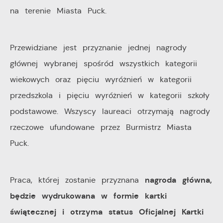
na terenie Miasta Puck.
pośredników prezentujących nasze treści w postaci
wiadomości, ofert, komunikatów mediów
społecznościowych.
Przewidziane jest przyznanie jednej nagrody
głównej wybranej spośród wszystkich kategorii
wiekowych oraz pięciu wyróżnień w kategorii
przedszkola i pięciu wyróżnień w kategorii szkoły
podstawowe. Wszyscy laureaci otrzymają nagrody
rzeczowe ufundowane przez Burmistrz Miasta
Puck.
nagroda główna,
Praca, której zostanie przyznana
będzie wydrukowana w formie kartki
świątecznej i otrzyma status Oficjalnej Kartki