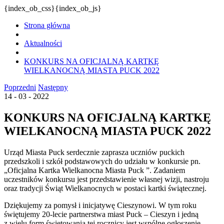
{index_ob_css}{index_ob_js}
Strona główna
Aktualności
KONKURS NA OFICJALNĄ KARTKĘ
WIELKANOCNĄ MIASTA PUCK 2022
Poprzedni
Następny
14 - 03 - 2022
KONKURS NA OFICJALNĄ KARTKĘ
WIELKANOCNĄ MIASTA PUCK 2022
Urząd Miasta Puck serdecznie zaprasza uczniów puckich
przedszkoli i szkół podstawowych do udziału w konkursie pn.
„Oficjalna Kartka Wielkanocna Miasta Puck ”. Zadaniem
uczestników konkursu jest przedstawienie własnej wizji, nastroju
oraz tradycji Świąt Wielkanocnych w postaci kartki świątecznej.
Dziękujemy za pomysł i inicjatywę Cieszynowi. W tym roku
świętujemy 20-lecie partnerstwa miast Puck – Cieszyn i jedną
z wielu form świętowania tej rocznicy jest wspólne ogłoszenie