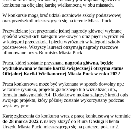
konkursu na oficjalną kartkę wielkanocną w obu miastach.
W konkursie mogą brać udział uczniowie szkoły podstawowej
oraz przedszkoli mieszczących się na terenie Miasta Puck.
Przewidziane jest przyznanie jednej nagrody głównej wybranej
spośród wszystkich kategorii wiekowych oraz pięciu wyróżnień
w kategorii przedszkola i pięciu wyróżnień w kategorii szkoły
podstawowe. Wszyscy laureaci otrzymają nagrody rzeczowe
ufundowane przez Burmistrz Miasta Puck.
Praca, której zostanie przyznana
nagroda główna, będzie
wydrukowana w formie kartki świątecznej i otrzyma status
Oficjalnej Kartki Wielkanocnej Miasta Puck w roku 2022
.
Praca konkursowa może być wykonana w sposób dowolny np.:
w formie rysunku, projektu graficznego lub wizualizacji itp.,
formatu maksymalnie A4. Dodatkowo można załączyć krótki opis
swojego projektu, który później zostanie wykorzystany podczas
wystawy prac.
Kartę zgłoszenia do konkursu wraz z pracą konkursową w terminie
do 28 marca 2022 r.
należy złożyć do Biura Obsługi Klienta
Urzędu Miasta Puck, mieszczącego się na parterze, pok. nr 2.