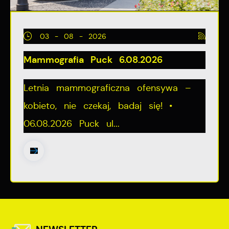
03 - 08 - 2026
Mammografia Puck 6.08.2026
Letnia mammograficzna ofensywa –
kobieto, nie czekaj, badaj się! •
06.08.2026 Puck ul...