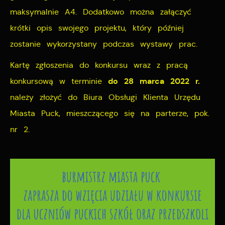
maksymalnie A4. Dodatkowo można załączyć
krótki opis swojego projektu, który później
zostanie wykorzystany podczas wystawy prac.
Kartę zgłoszenia do konkursu wraz z pracą
do 28 marca 2022 r.
konkursową w terminie
należy złożyć do Biura Obsługi Klienta Urzędu
Miasta Puck, mieszczącego się na parterze, pok.
nr 2.