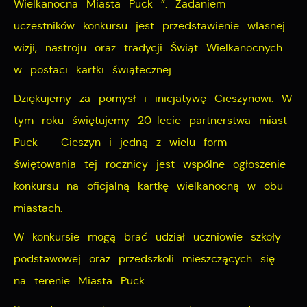
Wielkanocna Miasta Puck ”. Zadaniem
miejsca oraz częstotliwości, z jaką odwiedzane są
uczestników konkursu jest przedstawienie własnej
Reklamowe
nasze serwisy www. Dane pozwalają nam na ocenę
wizji, nastroju oraz tradycji Świąt Wielkanocnych
naszych serwisów internetowych pod względem ich
Dzięki reklamowym plikom cookies prezentujemy Ci
popularności wśród użytkowników. Zgromadzone
w postaci kartki świątecznej.
najciekawsze informacje i aktualności na stronach
informacje są przetwarzane w formie zanonimizowanej.
naszych partnerów.
Dziękujemy za pomysł i inicjatywę Cieszynowi. W
Wyrażenie zgody na analityczne pliki cookies
Promocyjne pliki cookies służą do prezentowania Ci
Więcej
tym roku świętujemy 20-lecie partnerstwa miast
gwarantuje dostępność wszystkich funkcjonalności.
naszych komunikatów na podstawie analizy Twoich
Puck – Cieszyn i jedną z wielu form
upodobań oraz Twoich zwyczajów dotyczących
świętowania tej rocznicy jest wspólne ogłoszenie
przeglądanej witryny internetowej. Treści promocyjne
konkursu na oficjalną kartkę wielkanocną w obu
mogą pojawić się na stronach podmiotów trzecich lub
firm będących naszymi partnerami oraz innych
miastach.
dostawców usług. Firmy te działają w charakterze
W konkursie mogą brać udział uczniowie szkoły
pośredników prezentujących nasze treści w postaci
podstawowej oraz przedszkoli mieszczących się
wiadomości, ofert, komunikatów mediów
na terenie Miasta Puck.
społecznościowych.