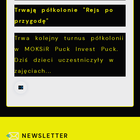
Trwają półkolonie "Rejs po
przygodę"
Trwa kolejny turnus półkolonii
w MOKSiR Puck Invest Puck.
Dziś dzieci uczestniczyły w
zajęciach...
NEWSLETTER