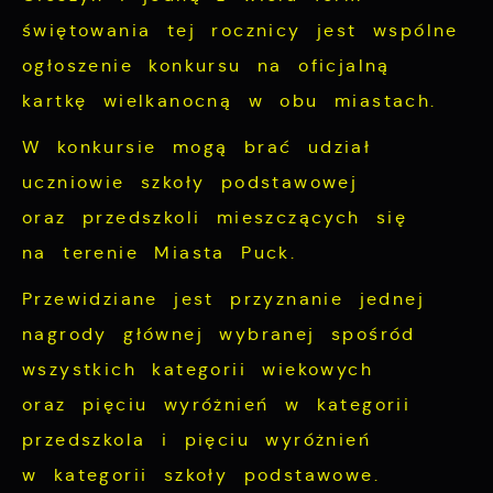
trzecich lub firm będących naszymi
świętowania tej rocznicy jest wspólne
partnerami oraz innych dostawców usług.
Firmy te działają w charakterze
ogłoszenie konkursu na oficjalną
pośredników prezentujących nasze treści w
kartkę wielkanocną w obu miastach.
postaci wiadomości, ofert, komunikatów
W konkursie mogą brać udział
mediów społecznościowych.
uczniowie szkoły podstawowej
oraz przedszkoli mieszczących się
na terenie Miasta Puck.
Przewidziane jest przyznanie jednej
nagrody głównej wybranej spośród
wszystkich kategorii wiekowych
oraz pięciu wyróżnień w kategorii
przedszkola i pięciu wyróżnień
w kategorii szkoły podstawowe.