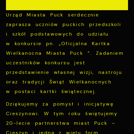
funkcjonalne i personalizacyjne pliki
rozwijać się i dostosowywać do Twoich
cookies gwarantuje dostępność większej
potrzeb.
Urząd Miasta Puck serdecznie
ilości funkcji na stronie.
Cookies analityczne pozwalają na uzyskanie
zaprasza uczniów puckich przedszkoli
Więcej
informacji w zakresie wykorzystywania
i szkół podstawowych do udziału
witryny internetowej, miejsca oraz
w konkursie pn. „Oficjalna Kartka
Reklamowe
częstotliwości, z jaką odwiedzane są nasze
Wielkanocna Miasta Puck ”. Zadaniem
serwisy www. Dane pozwalają nam na
Dzięki reklamowym plikom cookies
uczestników konkursu jest
ocenę naszych serwisów internetowych pod
prezentujemy Ci najciekawsze informacje i
przedstawienie własnej wizji, nastroju
względem ich popularności wśród
aktualności na stronach naszych partnerów.
użytkowników. Zgromadzone informacje są
oraz tradycji Świąt Wielkanocnych
Promocyjne pliki cookies służą do
Więcej
przetwarzane w formie zanonimizowanej.
w postaci kartki świątecznej.
prezentowania Ci naszych komunikatów na
Wyrażenie zgody na analityczne pliki
podstawie analizy Twoich upodobań oraz
Dziękujemy za pomysł i inicjatywę
cookies gwarantuje dostępność wszystkich
Twoich zwyczajów dotyczących przeglądanej
Cieszynowi. W tym roku świętujemy
funkcjonalności.
witryny internetowej. Treści promocyjne
20-lecie partnerstwa miast Puck –
mogą pojawić się na stronach podmiotów
Cieszyn i jedną z wielu form