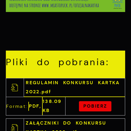
Pliki do pobrania:
REGULAMIN KONKURSU KARTKA
2022.pdf
138.09
PDF,
POBIERZ
Format:
KB
ZAŁĄCZNIKI DO KONKURSU