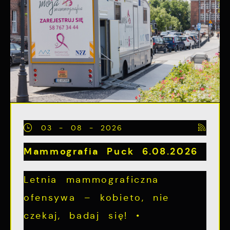
03 - 08 - 2026
Mammografia Puck 6.08.2026
Letnia mammograficzna
ofensywa – kobieto, nie
czekaj, badaj się! •