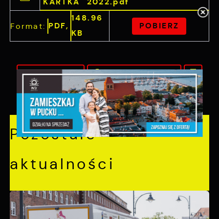
KARTKA 2022.pdf
148.96
PDF,
POBIERZ
Format:
KB
POWRÓT
UDOSTĘPNIJ
POPRZEDNI
NASTĘPNY
Pozostałe
aktualności