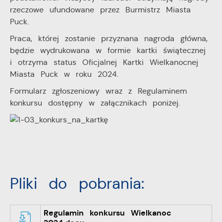
przeglądanej witryny internetowej. Treści promocyjne
rzeczowe ufundowane przez Burmistrz Miasta
mogą pojawić się na stronach podmiotów trzecich lub
Puck.
firm będących naszymi partnerami oraz innych
Praca, której zostanie przyznana nagroda główna,
dostawców usług. Firmy te działają w charakterze
pośredników prezentujących nasze treści w postaci
będzie wydrukowana w formie kartki świątecznej
wiadomości, ofert, komunikatów mediów
i otrzyma status Oficjalnej Kartki Wielkanocnej
społecznościowych.
Miasta Puck w roku 2024.
Formularz zgłoszeniowy wraz z Regulaminem
konkursu dostępny w załącznikach poniżej.
Pliki do pobrania:
Regulamin konkursu Wielkanoc