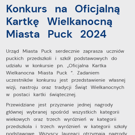
Konkurs na Oficjalną
zapamiętanie wprowadzonych przez Ciebie ustawień
oraz personalizację określonych funkcjonalności czy
Kartkę Wielkanocną
prezentowanych treści.
Dzięki tym plikom cookies możemy zapewnić Ci
Więcej
Miasta Puck 2024
większy komfort korzystania z funkcjonalności naszej
strony poprzez dopasowanie jej do Twoich
indywidualnych preferencji. Wyrażenie zgody na
Analityczne
funkcjonalne i personalizacyjne pliki cookies gwarantuje
Urząd Miasta Puck serdecznie zaprasza uczniów
Analityczne pliki cookies pomagają nam rozwijać się i
dostępność większej ilości funkcji na stronie.
puckich przedszkoli i szkół podstawowych do
dostosowywać do Twoich potrzeb.
udziału w konkursie pn. „Oficjalna Kartka
Cookies analityczne pozwalają na uzyskanie informacji
Wielkanocna Miasta Puck ”. Zadaniem
Więcej
w zakresie wykorzystywania witryny internetowej,
uczestników konkursu jest przedstawienie własnej
miejsca oraz częstotliwości, z jaką odwiedzane są
wizji, nastroju oraz tradycji Świąt Wielkanocnych
nasze serwisy www. Dane pozwalają nam na ocenę
Reklamowe
w postaci kartki świątecznej.
naszych serwisów internetowych pod względem ich
Dzięki reklamowym plikom cookies prezentujemy Ci
popularności wśród użytkowników. Zgromadzone
Przewidziane jest przyznanie jednej nagrody
najciekawsze informacje i aktualności na stronach
informacje są przetwarzane w formie zanonimizowanej.
głównej wybranej spośród wszystkich kategorii
naszych partnerów.
Wyrażenie zgody na analityczne pliki cookies
wiekowych oraz trzech wyróżnień w kategorii
gwarantuje dostępność wszystkich funkcjonalności.
Promocyjne pliki cookies służą do prezentowania Ci
Więcej
przedszkola i trzech wyróżnień w kategorii szkoły
naszych komunikatów na podstawie analizy Twoich
upodobań oraz Twoich zwyczajów dotyczących
podstawowe. Wszyscy laureaci otrzymają nagrody