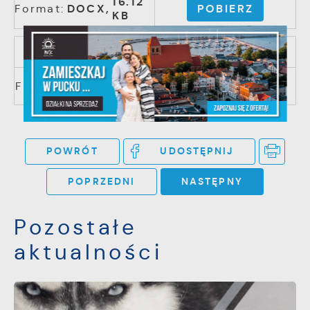
16.12
Format:
DOCX,
POBIERZ
KB
LPR - aktualizacja
Format:
PDF,
8.85 MB
POBIERZ
POWRÓT
UDOSTĘPNIJ
POPRZEDNI
NASTĘPNY
Pozostałe
aktualności