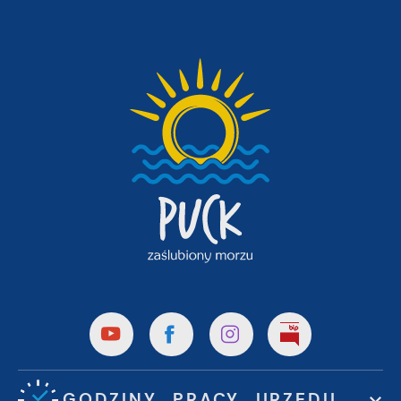
GODZINY PRACY URZĘDU