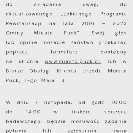
podstawie analizy Twoich upodobań oraz
do składania uwag, do
funkcjonalności.
Twoich zwyczajów dotyczących przeglądanej
aktualizowanego „Lokalnego Programu
witryny internetowej. Treści promocyjne
Rewitalizacji na lata 2016 – 2023
mogą pojawić się na stronach podmiotów
Gminy Miasta Puck”. Swój głos
trzecich lub firm będących naszymi
lub opinie możecie Państwo przekazać
partnerami oraz innych dostawców usług.
Firmy te działają w charakterze
poprzez formularz dostępny
pośredników prezentujących nasze treści w
na stronie
www.miasto.puck.pl
, lub w
postaci wiadomości, ofert, komunikatów
Biurze Obsługi Klienta Urzędu Miasta
mediów społecznościowych.
Puck, 1-go Maja 13.
W dniu 7 listopada, od godz. 10.00
do 14.00 w trakcie spaceru
badawczego, będzie możliwość zadania
pytania lub zgłoszenia uwag