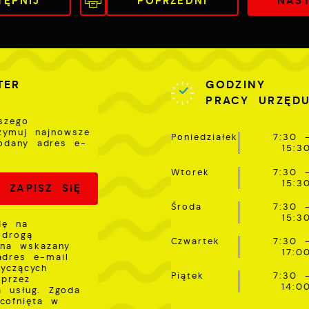
TĘPNIJ
POPRZEDNI
NAS
połecznościowych.
TER
GODZINY
PRACY URZĘD
szego
rzymuj najnowsze
Poniedziałek
7:30 
odany adres e-
15:3
Wtorek
7:30 
15:3
Środa
7:30 
15:3
dę na
 drogą
Czwartek
7:30 
 na wskazany
17:0
adres e-mail
tyczących
Piątek
7:30 
przez
14:0
a usług. Zgoda
cofnięta w