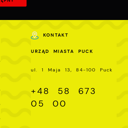
TĘPNY
KONTAKT
U
URZĄD MIASTA PUCK
-
0
ul. 1 Maja 13, 84-100 Puck
-
0
-
+48 58 673
0
-
05 00
0
-
0