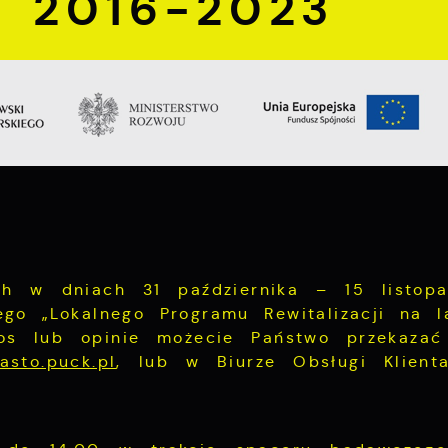
 2016-2023"
ych w dniach 31 października – 15 listop
ego „Lokalnego Programu Rewitalizacji na l
s lub opinie możecie Państwo przekazać
asto.puck.pl
, lub w Biurze Obsługi Klient