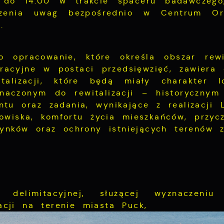
 do 14.00 w trakcie spaceru badawczego
szenia uwag bezpośrednio w Centrum Org
.
o opracowanie, które określa obszar rewita
racyjne w postaci przedsięwzięć, zawiera d
alizacji, które będą miały charakter l
naczonym do rewitalizacji – historycznym
tu oraz zadania, wynikające z realizacji 
wiska, komfortu życia mieszkańców, przycz
ynków oraz ochrony istniejących terenów zi
 delimitacyjnej, służącej wyznaczeniu
Ustawienia
acji na terenie miasta Puck,