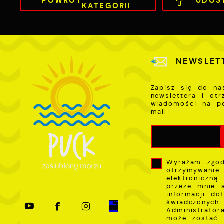
POWRÓT
UDOS
KATEGORII
s
NEWSLET
Zapisz się do na
newslettera i ot
wiadomości na p
mail
Wyrażam zgo
otrzymywanie
elektroniczną
przeze mnie 
informacji do
świadczonych 
Administrator
może zostać 