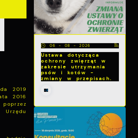
06 - 08 - 2026
Ustawa dotycząca
ochrony zwięrząt w
zakresie utrzymania
psów i kotów -
zmiany w przepisach.
ada 2019
ata 2016
 poprzez
a Urzędu