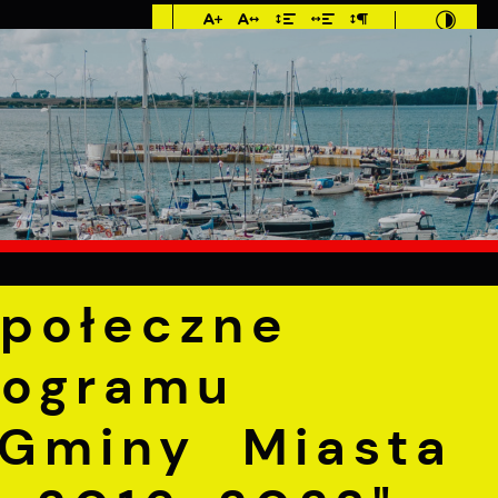
Imieniny: Dorota,
Konrad, Kajetan
°C
E
MIESZKANIEC
TURYSTYKA
INWEST
eczne "Lokalnego Programu Rewitalizacji Gminy Miasta P
społeczne
rogramu
 Gminy Miasta