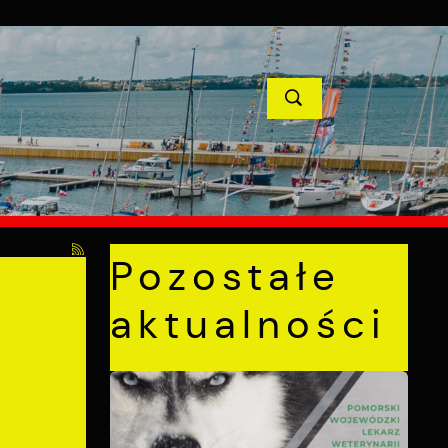
YCJE
PROJEKTY UNIJNE
KONTAKT
POPRZEDNI
NASTĘPNY
uck na lata 2016-2023"
Pozostałe
aktualności