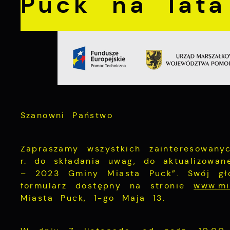
Puck na lata
Szanowni Państwo
Zapraszamy wszystkich zainteresowan
r. do składania uwag, do aktualizowan
– 2023 Gminy Miasta Puck”. Swój gło
formularz dostępny na stronie
www.mi
Miasta Puck, 1-go Maja 13.