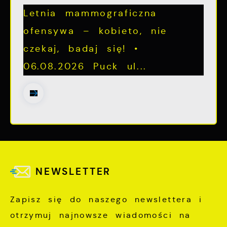
Letnia mammograficzna
ofensywa – kobieto, nie
czekaj, badaj się! •
06.08.2026 Puck ul...
NEWSLETTER
Zapisz się do naszego newslettera i
otrzymuj najnowsze wiadomości na