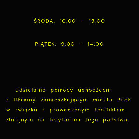
funkcjonalności.
Twoich zwyczajów dotyczących przeglądanej
witryny internetowej. Treści promocyjne
ŚRODA: 10:00 – 15:00
mogą pojawić się na stronach podmiotów
trzecich lub firm będących naszymi
partnerami oraz innych dostawców usług.
PIĄTEK: 9:00 – 14:00
Firmy te działają w charakterze
pośredników prezentujących nasze treści w
postaci wiadomości, ofert, komunikatów
mediów społecznościowych.
Udzielanie pomocy uchodźcom
z Ukrainy zamieszkującym miasto Puck
w związku z prowadzonym konfliktem
zbrojnym na terytorium tego państwa,