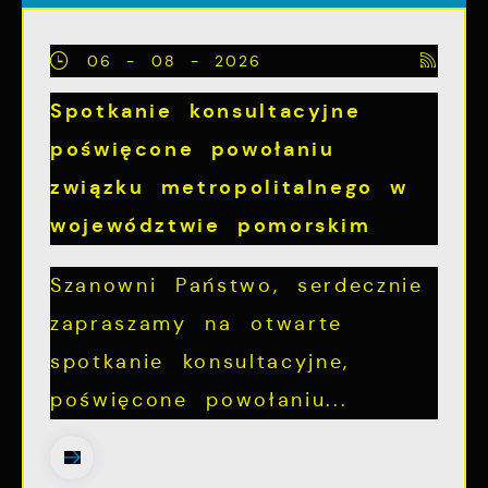
06 - 08 - 2026
Spotkanie konsultacyjne
poświęcone powołaniu
związku metropolitalnego w
województwie pomorskim
Szanowni Państwo, serdecznie
zapraszamy na otwarte
spotkanie konsultacyjne,
poświęcone powołaniu...