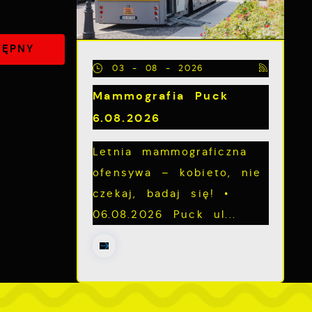
TĘPNY
z
03 - 08 - 2026
Mammografia Puck
6.08.2026
Letnia mammograficzna
ofensywa – kobieto, nie
czekaj, badaj się! •
06.08.2026 Puck ul...
ch