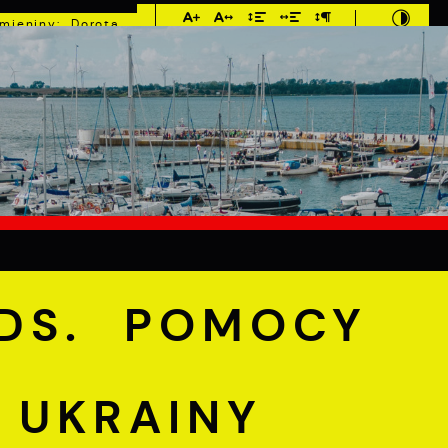
Imieniny: Dorota,
Konrad, Kajetan
°C
E
MIESZKANIEC
TURYSTYKA
INWEST
 POMOCY OBYWATELOM UKRAINY
DS. POMOCY
 UKRAINY