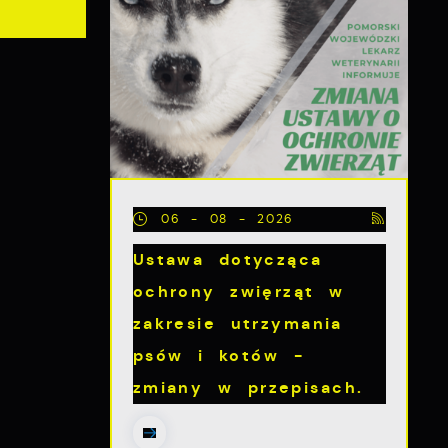
06 - 08 - 2026
Ustawa dotycząca
ochrony zwięrząt w
zakresie utrzymania
psów i kotów -
zmiany w przepisach.