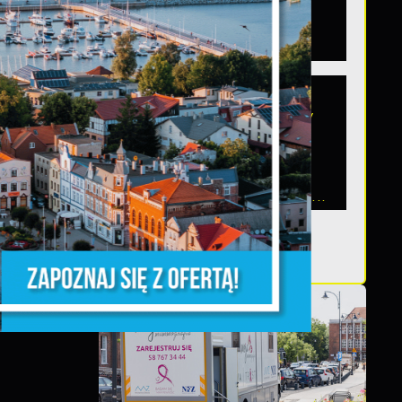
województwie
omoc
pomorskim
Szanowni Państwo,
serdecznie zapraszamy
o
na otwarte spotkanie
konsultacyjne,
poświęcone powołaniu...
d
z,