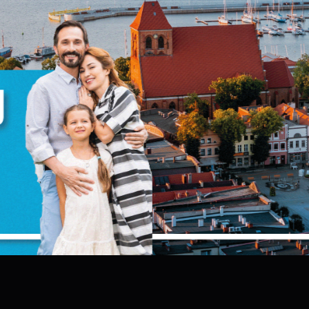
zanujemy Twoją prywatność. Możesz zmienić ustawienia
ych z czynnościami administracyjnymi, p
ookies lub zaakceptować je wszystkie. W dowolnym
iczne,
omencie możesz dokonać zmiany swoich ustawień.
obywateli Ukrainy w miejscach zbioroweg
iezbędne
.
iezbędne pliki cookies służą do prawidłowego
unkcjonowania strony internetowej i umożliwiają Ci
omfortowe korzystanie z oferowanych przez nas usług.
ymi na terenie miasta Puck ( nadzór na
bywateli Ukrainy).
liki cookies odpowiadają na podejmowane przez Ciebie
ięcej
ziałania w celu m.in. dostosowania Twoich ustawień
ZAPISZ WYBRANE
referencji prywatności, logowania czy wypełniania
ormularzy. Dzięki plikom cookies strona, z której korzystas
unkcjonalne i personalizacyjne
oże działać bez zakłóceń.
ZEZWÓL NA WSZYSTKIE
ego typu pliki cookies umożliwiają stronie internetowej
apamiętanie wprowadzonych przez Ciebie ustawień oraz
ersonalizację określonych funkcjonalności czy