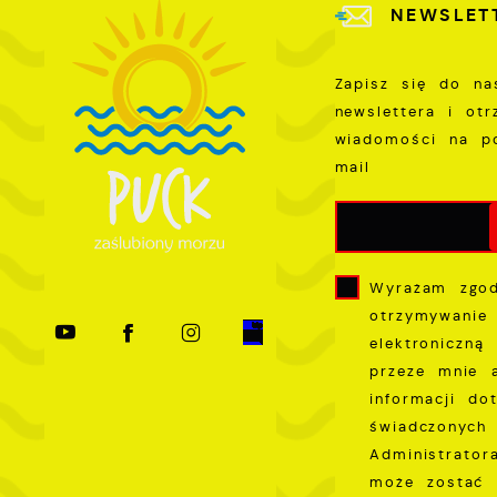
W
NEWSLET
k
T
i
Zapisz się do na
s
newslettera i ot
p
wiadomości na p
w
mail
p
s
Wyrażam zgo
otrzymywanie
elektroniczną
przeze mnie 
informacji do
świadczonych 
Administrator
może zostać 