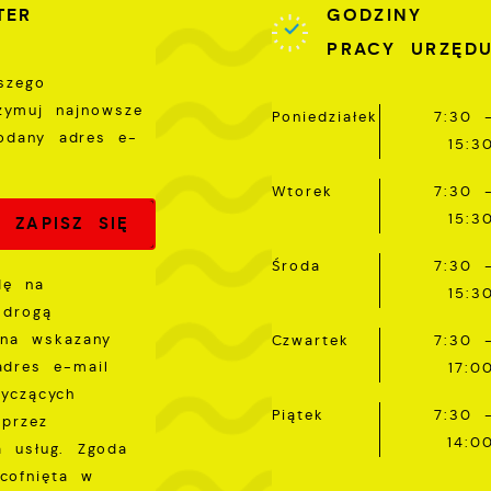
ięcej
TER
GODZINY
omunikatów na podstawie analizy Twoich upodobań oraz
woich zwyczajów dotyczących przeglądanej witryny
PRACY URZĘD
nternetowej. Treści promocyjne mogą pojawić się na
szego
tronach podmiotów trzecich lub firm będących naszymi
rzymuj najnowsze
artnerami oraz innych dostawców usług. Firmy te działają
Poniedziałek
7:30 
odany adres e-
 charakterze pośredników prezentujących nasze treści w
15:3
ostaci wiadomości, ofert, komunikatów mediów
połecznościowych.
Wtorek
7:30 
15:3
Środa
7:30 
dę na
15:3
 drogą
 na wskazany
Czwartek
7:30 
adres e-mail
17:0
tyczących
Piątek
7:30 
przez
14:0
a usług. Zgoda
cofnięta w