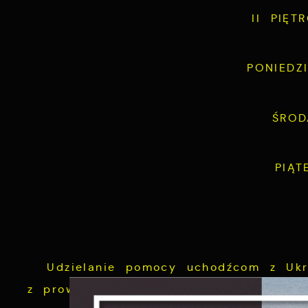
II PIĘ
PONIEDZ
ŚROD
PIĄT
Udzielanie pomocy uchodźcom z Ukra
z prowadzonym konfliktem zbrojnym na