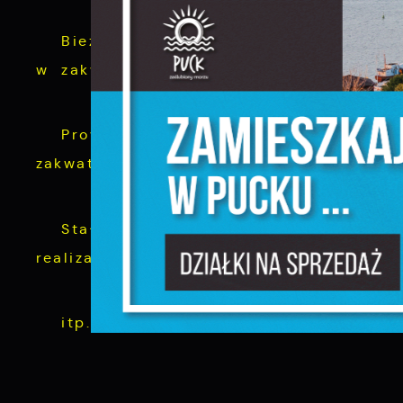
S
Bieżące wsparcie w sprawach związan
c
w zakwaterowaniu, wsparcie psycholog
m
Prowadzenie ewidencji zakwaterowań 
N
zakwaterowania na terenie miasta Puck
N
f
k
Stały kontakt z placówkami oświatow
realizacją obowiązku szkolnego przez o
P
W
d
p
itp.
f
F
m
T
z
p