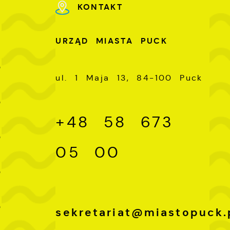
KONTAKT
U
URZĄD MIASTA PUCK
-
0
ul. 1 Maja 13, 84-100 Puck
-
0
+48 58 673
-
0
05 00
-
0
-
0
sekretariat@miastopuck.