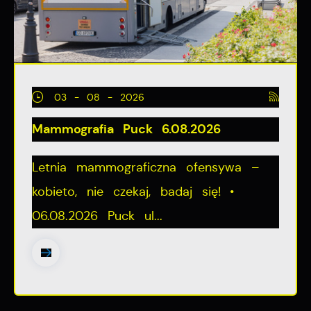
03 - 08 - 2026
Mammografia Puck 6.08.2026
Letnia mammograficzna ofensywa –
kobieto, nie czekaj, badaj się! •
06.08.2026 Puck ul...