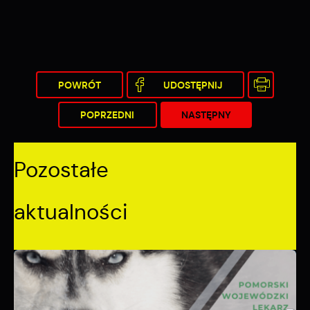
POWRÓT
UDOSTĘPNIJ
POPRZEDNI
NASTĘPNY
Pozostałe
aktualności