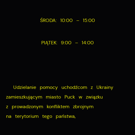
pośredników prezentujących nasze treści w postaci
wiadomości, ofert, komunikatów mediów
ŚRODA: 10:00 – 15:00
społecznościowych.
PIĄTEK: 9:00 – 14:00
Udzielanie pomocy uchodźcom z Ukrainy
zamieszkującym miasto Puck w związku
z prowadzonym konfliktem zbrojnym
na terytorium tego państwa,