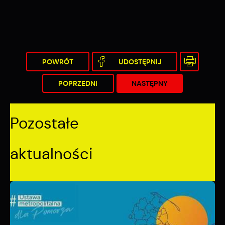
POWRÓT
UDOSTĘPNIJ
POPRZEDNI
NASTĘPNY
Pozostałe
aktualności