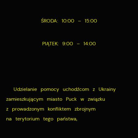
pośredników prezentujących nasze treści w postaci
wiadomości, ofert, komunikatów mediów
ŚRODA: 10:00 – 15:00
społecznościowych.
PIĄTEK: 9:00 – 14:00
Udzielanie pomocy uchodźcom z Ukrainy
zamieszkującym miasto Puck w związku
z prowadzonym konfliktem zbrojnym
na terytorium tego państwa,