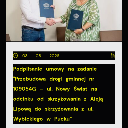
03 - 08 - 2026
Podpiisanie umowy na zadanie
"Przebudowa drogi gminnej nr
109054G – ul. Nowy Świat na
odcinku od skrzyżowania z Aleją
Lipową do skrzyżowania z ul.
Wybickiego w Pucku”