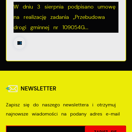
W dniu 3 sierpnia podpisano umowę
na realizację zadania „Przebudowa
drogi gminnej nr 109054G...
NEWSLETTER
Zapisz się do naszego newslettera i otrzymuj
najnowsze wiadomości na podany adres e-mail