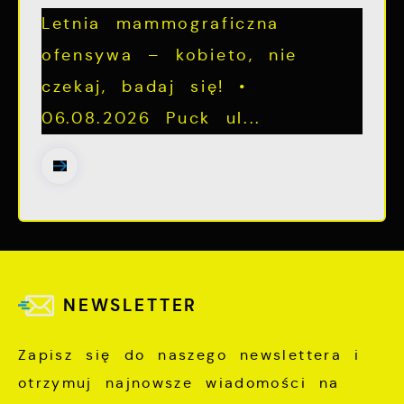
Letnia mammograficzna
ofensywa – kobieto, nie
czekaj, badaj się! •
06.08.2026 Puck ul...
NEWSLETTER
Zapisz się do naszego newslettera i
otrzymuj najnowsze wiadomości na