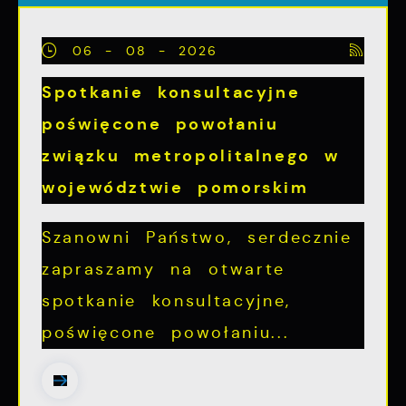
06 - 08 - 2026
Spotkanie konsultacyjne
poświęcone powołaniu
związku metropolitalnego w
województwie pomorskim
Szanowni Państwo, serdecznie
zapraszamy na otwarte
spotkanie konsultacyjne,
poświęcone powołaniu...