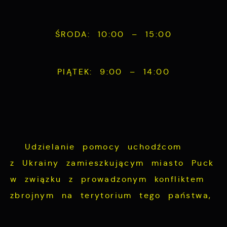
funkcjonalności.
Twoich zwyczajów dotyczących przeglądanej
witryny internetowej. Treści promocyjne
ŚRODA: 10:00 – 15:00
mogą pojawić się na stronach podmiotów
trzecich lub firm będących naszymi
partnerami oraz innych dostawców usług.
PIĄTEK: 9:00 – 14:00
Firmy te działają w charakterze
pośredników prezentujących nasze treści w
postaci wiadomości, ofert, komunikatów
mediów społecznościowych.
Udzielanie pomocy uchodźcom
z Ukrainy zamieszkującym miasto Puck
w związku z prowadzonym konfliktem
zbrojnym na terytorium tego państwa,