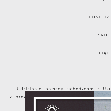
PONIEDZ
ŚROD
PIĄT
Udzielanie pomocy uchodźcom z Ukra
z prowadzonym konfliktem zbrojnym na
S