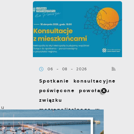
06 - 08 - 2026
Spotkanie konsultacyjne
poświęcone powołaniu
związku
ku
metropolitalnego w
województwie
pomorskim