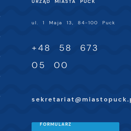
URZĄD MIASTA PUCK
-
0
ul. 1 Maja 13, 84-100 Puck
-
0
+48 58 673
-
0
05 00
-
0
-
0
sekretariat@miastopuck.
FORMULARZ