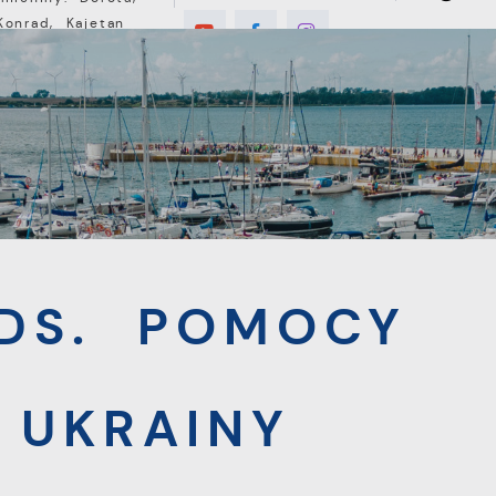
Konrad, Kajetan
°C
E
MIESZKANIEC
TURYSTYKA
INWEST
 POMOCY OBYWATELOM UKRAINY
DS. POMOCY
 UKRAINY