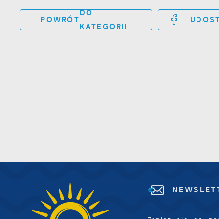
D
DO
W
POWRÓT
UDOST
k
KATEGORII
d
W
A
c
A
s
d
C
W
z
c
D
R
i
D
u
n
f
p
c
NEWSLET
P
W
k
T