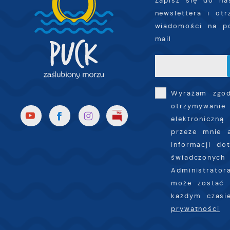
Zapisz się do na
i
newslettera i ot
s
wiadomości na p
p
mail
w
p
s
Wyrażam zgo
otrzymywanie
elektroniczną
przeze mnie 
informacji do
świadczonych 
Administrator
może zostać 
każdym czas
prywatności