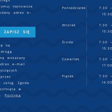
szego
nternetowej. Treści promocyjne mogą pojawić się na
rzymuj najnowsze
Poniedziałek
7:30 
tronach podmiotów trzecich lub firm będących naszymi
odany adres e-
15:3
artnerami oraz innych dostawców usług. Firmy te działają
 charakterze pośredników prezentujących nasze treści w
Wtorek
7:30 
ostaci wiadomości, ofert, komunikatów mediów
połecznościowych.
15:3
Środa
7:30 
dę na
15:3
 drogą
 na wskazany
Czwartek
7:30 
adres e-mail
17:0
tyczących
Piątek
7:30 
przez
14:0
a usług. Zgoda
cofnięta w
ie.
Polityka