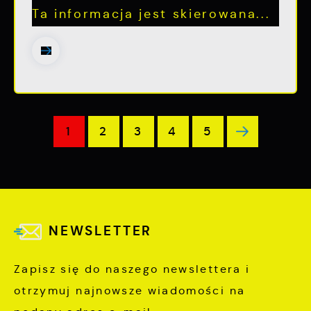
Ta informacja jest skierowana...
1
2
3
4
5
NEWSLETTER
Zapisz się do naszego newslettera i
otrzymuj najnowsze wiadomości na