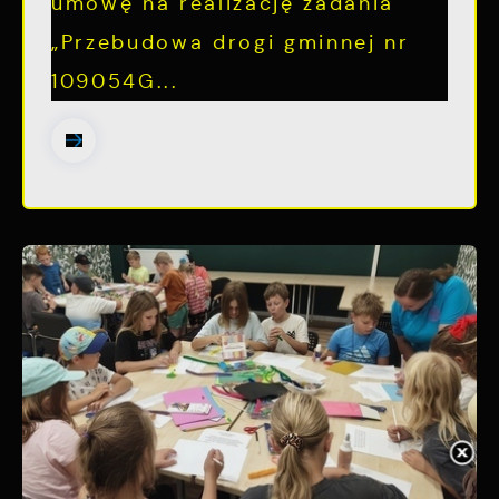
umowę na realizację zadania
„Przebudowa drogi gminnej nr
109054G...