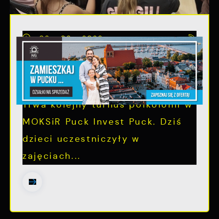
03 - 08 - 2026
Trwają półkolonie "Rejs po
przygodę"
Trwa kolejny turnus półkolonii w
MOKSiR Puck Invest Puck. Dziś
dzieci uczestniczyły w
zajęciach...