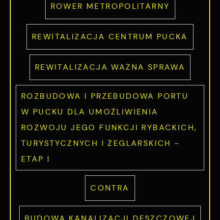
pojawić się na stronach podmiotów trzecich
ROWER METROPOLITARNY
lub firm będących naszymi partnerami oraz
innych dostawców usług. Firmy te działają w
REWITALIZACJA CENTRUM PUCKA
charakterze pośredników prezentujących nasze
treści w postaci wiadomości, ofert,
REWITALIZACJA WAŻNA SPRAWA
komunikatów mediów społecznościowych.
ROZBUDOWA I PRZEBUDOWA PORTU
W PUCKU DLA UMOŻLIWIENIA
ROZWOJU JEGO FUNKCJI RYBACKICH,
TURYSTYCZNYCH I ŻEGLARSKICH -
ETAP I
CONTRA
BUDOWA KANALIZACJI DESZCZOWEJ