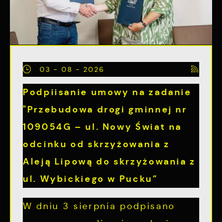
03 - 08 - 2026
Podpiisanie umowy na zadanie
"Przebudowa drogi gminnej nr
109054G – ul. Nowy Świat na
odcinku od skrzyżowania z
Aleją Lipową do skrzyżowania z
ul. Wybickiego w Pucku”
W dniu 3 sierpnia podpisano