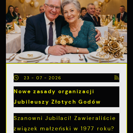
23 - 07 - 2026
Nowe zasady organizacji
Jubileuszy Złotych Godów
Szanowni Jubilaci! Zawieraliście
związek małżeński w 1977 roku?