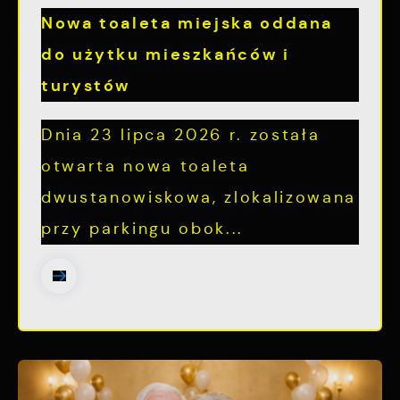
Nowa toaleta miejska oddana
do użytku mieszkańców i
turystów
Dnia 23 lipca 2026 r. została
otwarta nowa toaleta
dwustanowiskowa, zlokalizowana
przy parkingu obok...