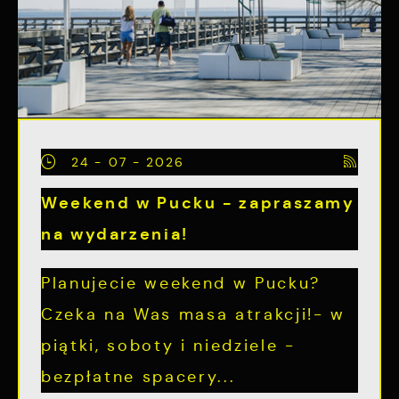
24 - 07 - 2026
Weekend w Pucku - zapraszamy
na wydarzenia!
Planujecie weekend w Pucku?
Czeka na Was masa atrakcji!- w
piątki, soboty i niedziele -
bezpłatne spacery...