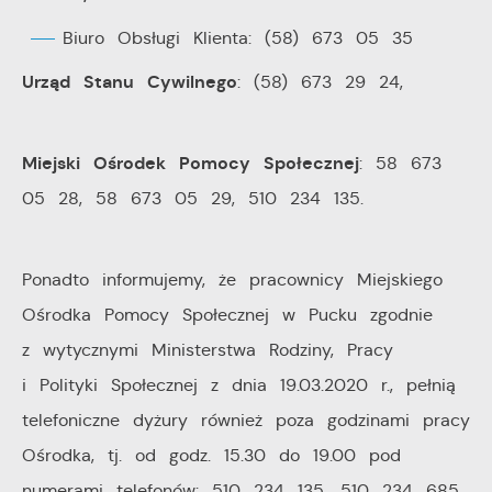
pośredników prezentujących nasze treści w postaci
Biuro Obsługi Klienta: (58) 673 05 35
wiadomości, ofert, komunikatów mediów
Urząd Stanu Cywilnego
społecznościowych.
: (58) 673 29 24,
Miejski Ośrodek Pomocy Społecznej
: 58 673
05 28, 58 673 05 29, 510 234 135.
Ponadto informujemy, że pracownicy Miejskiego
Ośrodka Pomocy Społecznej w Pucku zgodnie
z wytycznymi Ministerstwa Rodziny, Pracy
i Polityki Społecznej z dnia 19.03.2020 r., pełnią
telefoniczne dyżury również poza godzinami pracy
Ośrodka, tj. od godz. 15.30 do 19.00 pod
numerami telefonów: 510 234 135, 510 234 685.