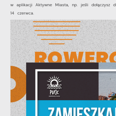
w aplikacji Aktywne Miasta, np. jeśli dołączysz 
14 czerwca.
U
S
z
s
N