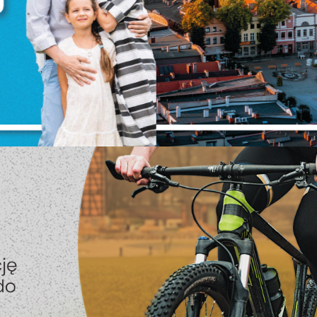
iezbędne pliki cookies służą do prawidłowego funkcjonowania strony
nternetowej i umożliwiają Ci komfortowe korzystanie z oferowanych przez
s usług.
liki cookies odpowiadają na podejmowane przez Ciebie działania w celu
ięcej
.in. dostosowania Twoich ustawień preferencji prywatności, logowania czy
ypełniania formularzy. Dzięki plikom cookies strona, z której korzystasz, mo
iałać bez zakłóceń.
unkcjonalne i personalizacyjne
ZAPISZ WYBRANE
ego typu pliki cookies umożliwiają stronie internetowej zapamiętanie
prowadzonych przez Ciebie ustawień oraz personalizację określonych
ZEZWÓL NA WSZYSTKIE
unkcjonalności czy prezentowanych treści.
zięki tym plikom cookies możemy zapewnić Ci większy komfort korzystan
ięcej
 funkcjonalności naszej strony poprzez dopasowanie jej do Twoich
ndywidualnych preferencji. Wyrażenie zgody na funkcjonalne i
ersonalizacyjne pliki cookies gwarantuje dostępność większej ilości funkcji
nalityczne
 stronie.
nalityczne pliki cookies pomagają nam rozwijać się i dostosowywać do
woich potrzeb.
ookies analityczne pozwalają na uzyskanie informacji w zakresie
ięcej
ykorzystywania witryny internetowej, miejsca oraz częstotliwości, z jaką