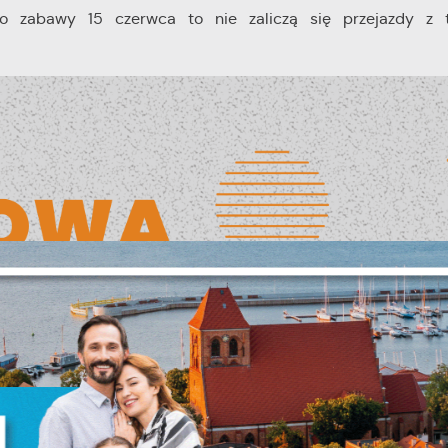
do zabawy 15 czerwca to nie zaliczą się przejazdy z 
stawienia
zanujemy Twoją prywatność. Możesz zmienić ustawienia cookies lub
aakceptować je wszystkie. W dowolnym momencie możesz dokonać zmian
woich ustawień.
iezbędne