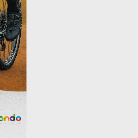
w.
ie
 i
na