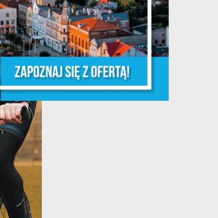
że
ia