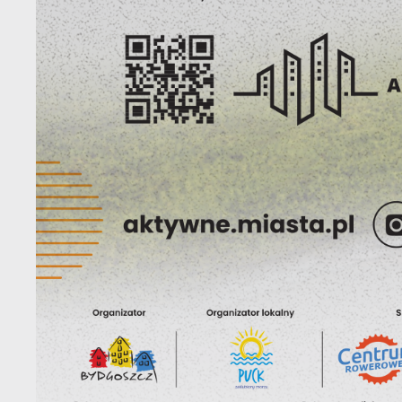
o
s
R
Z
D
z
a
fu
P
W
p
p
s
i
p
m