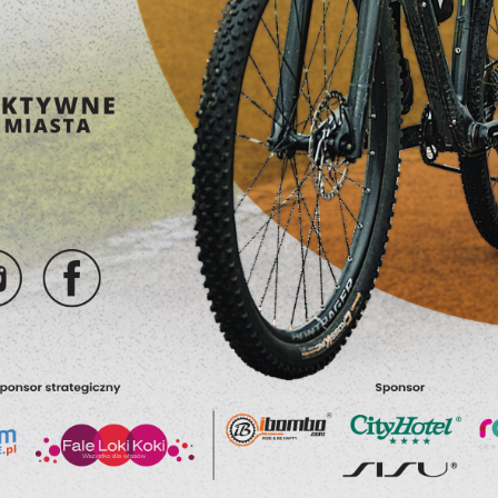
dwiedzane są nasze serwisy www. Dane pozwalają nam na ocenę naszych
erwisów internetowych pod względem ich popularności wśród użytkownikó
eklamowe
gromadzone informacje są przetwarzane w formie zanonimizowanej. Wyrażen
zięki reklamowym plikom cookies prezentujemy Ci najciekawsze informacje
gody na analityczne pliki cookies gwarantuje dostępność wszystkich
ktualności na stronach naszych partnerów.
nkcjonalności.
romocyjne pliki cookies służą do prezentowania Ci naszych komunikatów 
ięcej
odstawie analizy Twoich upodobań oraz Twoich zwyczajów dotyczących
rzeglądanej witryny internetowej. Treści promocyjne mogą pojawić się na
tronach podmiotów trzecich lub firm będących naszymi partnerami oraz
nnych dostawców usług. Firmy te działają w charakterze pośredników
rezentujących nasze treści w postaci wiadomości, ofert, komunikatów
ediów społecznościowych.