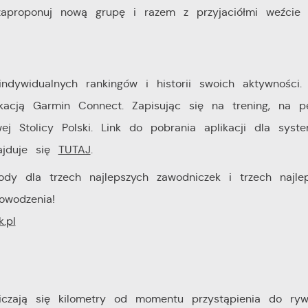
aproponuj nową grupę i razem z przyjaciółmi weźcie 
indywidualnych rankingów i historii swoich aktywności. 
kacją Garmin Connect. Zapisując się na trening, na 
ej Stolicy Polski. Link do pobrania aplikacji dla syst
ajduje się
TUTAJ
.
y dla trzech najlepszych zawodniczek i trzech najle
owodzenia!
.pl
zają się kilometry od momentu przystąpienia do rywal