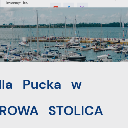
Imieniny: Iza,
Cyprian, Dominik
°C
E
MIESZKANIEC
TURYSTYKA
INWES
 rywalizacji ROWEROWA STOLICA POLSKI
dla Pucka w
WEROWA STOLICA