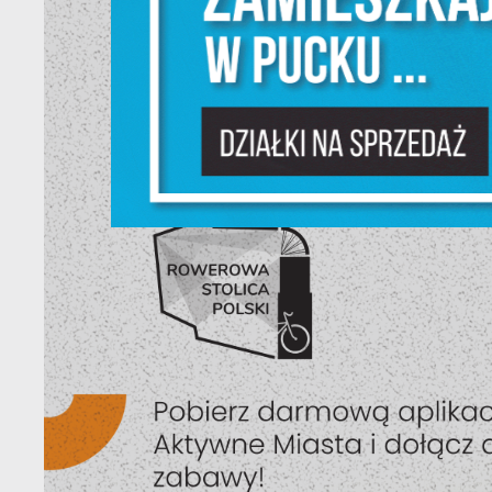
N
i
na
P
W
m
w
dz
F
T
w
f
D
W
z
i
p
A
na
A
T
C
W
w