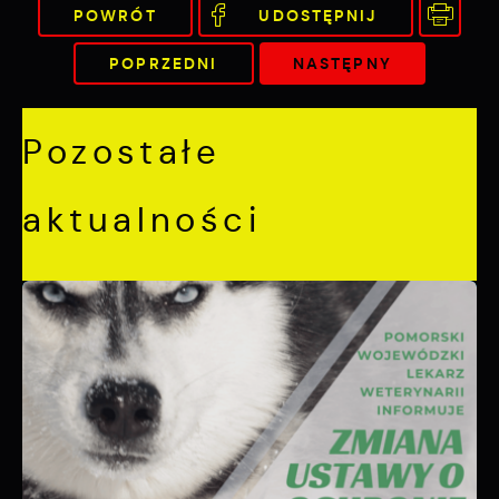
POWRÓT
UDOSTĘPNIJ
POPRZEDNI
NASTĘPNY
Pozostałe
aktualności