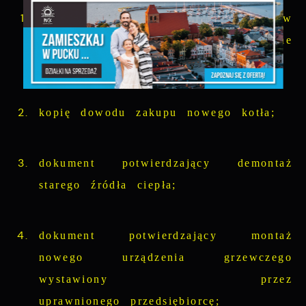
kserokopie faktur lub rachunków
potwierdzających poniesione
koszty inwestycji;
kopię dowodu zakupu nowego kotła;
dokument potwierdzający demontaż
starego źródła ciepła;
dokument potwierdzający montaż
nowego urządzenia grzewczego
wystawiony przez
uprawnionego przedsiębiorcę;