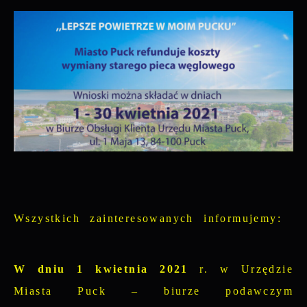
Więcej
Wyrażenie zgody na analityczne pliki
prezentowania Ci naszych komunikatów na
cookies gwarantuje dostępność wszystkich
podstawie analizy Twoich upodobań oraz
funkcjonalności.
Twoich zwyczajów dotyczących przeglądanej
witryny internetowej. Treści promocyjne
mogą pojawić się na stronach podmiotów
trzecich lub firm będących naszymi
partnerami oraz innych dostawców usług.
Firmy te działają w charakterze
pośredników prezentujących nasze treści w
postaci wiadomości, ofert, komunikatów
mediów społecznościowych.
Wszystkich zainteresowanych informujemy:
W dniu 1 kwietnia 2021
r. w Urzędzie
Miasta Puck – biurze podawczym