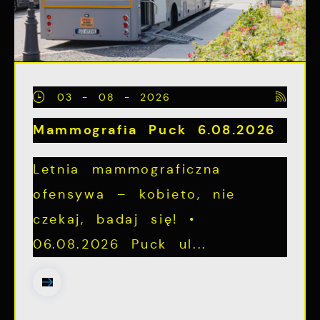
03 - 08 - 2026
Mammografia Puck 6.08.2026
Letnia mammograficzna
ofensywa – kobieto, nie
czekaj, badaj się! •
06.08.2026 Puck ul...