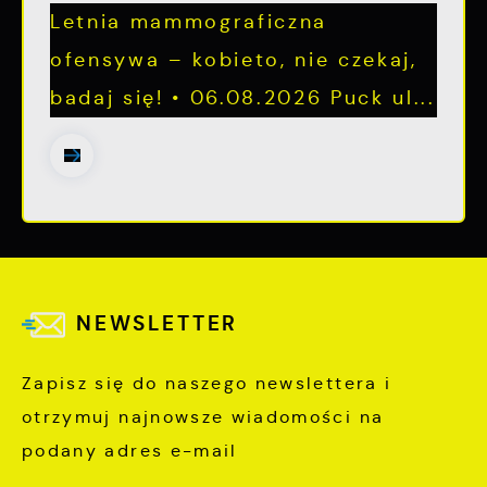
Letnia mammograficzna
ofensywa – kobieto, nie czekaj,
badaj się! • 06.08.2026 Puck ul...
NEWSLETTER
Zapisz się do naszego newslettera i
otrzymuj najnowsze wiadomości na
podany adres e-mail