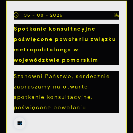
06 - 08 - 2026
Spotkanie konsultacyjne
poświęcone powołaniu związku
metropolitalnego w
województwie pomorskim
Szanowni Państwo, serdecznie
zapraszamy na otwarte
spotkanie konsultacyjne,
poświęcone powołaniu...