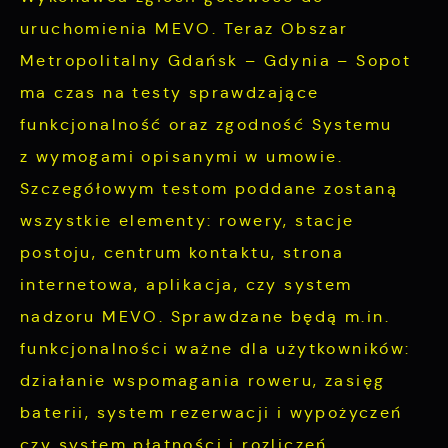
charakterze pośredników prezentujących nasze
uruchomienia MEVO. Teraz Obszar
treści w postaci wiadomości, ofert,
Metropolitalny Gdańsk – Gdynia – Sopot
komunikatów mediów społecznościowych.
ma czas na testy sprawdzające
funkcjonalność oraz zgodność Systemu
z wymogami opisanymi w umowie.
Szczegółowym testom poddane zostaną
wszystkie elementy: rowery, stacje
postoju, centrum kontaktu, strona
internetowa, aplikacja, czy system
nadzoru MEVO. Sprawdzane będą m.in.
funkcjonalności ważne dla użytkowników:
działanie wspomagania roweru, zasięg
baterii, system rezerwacji i wypożyczeń
czy system płatności i rozliczeń.