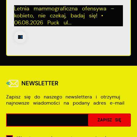
Letnia mammograficzna ofensywa –
kobieto, nie czekaj, badaj się! •
06.08.2026 Puck ul...
NEWSLETTER
Zapisz się do naszego newslettera i otrzymuj
najnowsze wiadomości na podany adres e-mail