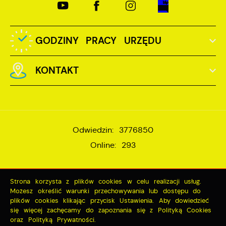
GODZINY PRACY URZĘDU
KONTAKT
Odwiedzin: 3776850
Online: 293
Copyright by miastopuck.pl
Strona korzysta z plików cookies w celu realizacji usług.
Możesz określić warunki przechowywania lub dostępu do
Powered by
2ClickPortal®
plików cookies klikając przycisk Ustawienia. Aby dowiedzieć
- Portale nowej generacji
ZAPISZ WYBRANE
się więcej zachęcamy do zapoznania się z Polityką Cookies
oraz Polityką Prywatności.