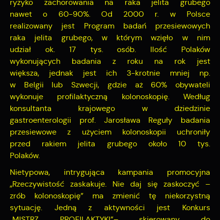
ryzyko zachorowania na raka jelita grubego
nawet o 60-90%. Od 2000 r. w Polsce
realizowany jest Program badań przesiewowych
raka jelita grubego, w którym wzięło w nim
udział ok. 17 tys. osób. Ilość Polaków
wykonujących badania z roku na rok jest
większa, jednak jest ich 3-krotnie mniej np.
w Belgii lub Szwecji, gdzie aż 60% obywateli
wykonuje profilaktyczną kolonoskopię. Według
konsultanta krajowego w dziedzinie
gastroenterologii prof. Jarosława Reguły badania
przesiewowe z użyciem kolonoskopii uchroniły
przed rakiem jelita grubego około 10 tys.
Polaków.
Nietypowa, intrygująca kampania promocyjna
„Rzeczywistość zaskakuje. Nie daj się zaskoczyć –
zrób kolonoskopię” ma zmienić tę niekorzystną
sytuację. Jedną z aktywności jest Konkurs
„MISTRZ PROFILAKTYKI”– skierowany do