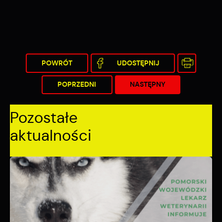
POWRÓT
UDOSTĘPNIJ
POPRZEDNI
NASTĘPNY
Pozostałe
aktualności