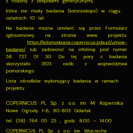
z rodziny z zespołami genetycznymi,
które nie miały badania (kolonoskopii) w ciągu
ostatnich 10 lat.
Na badanie można umówić się przez Formularz
zgłoszeniowy na stronie www projektu:
https://kolonoskopia.copernicus.gda.pl/umow-
badanie/
lub zadzwonić na infolinię pod numer
58 727 01 30. Do tej pory z badania
skorzystało 3105 osób z województwa
pomorskiego.
Lista ośrodków wykonujący badania w ramach
projektu:
COPERNICUS PL Sp. z o.o. im. M. Kopernika
Nowe Ogrody 1-6, 80-803 Gdańsk
tel. (58) 764 05 25 , godz. 8:00 – 14:00
COPERNICUS PL Sp. z o.o. św. Wojciecha