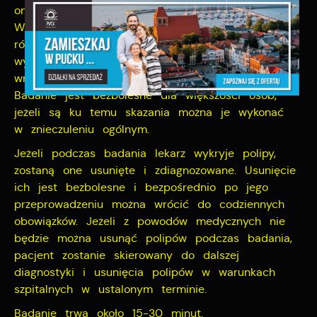
on przez odbyt do oczyszczonego jelita grubego.
W trakcie badania do jelita wprowadzane jest
również powietrze. Ułatwia ono lekarzowi
wykonującemu badanie dokładne obejrzenie
wnętrza jelita pacjenta w dużym powiększeniu.
Badanie jest bezbolesne dla większości osób,
jeżeli są ku temu skazania można je wykonać
w znieczuleniu ogólnym.
Jeżeli podczas badania lekarz wykryje polipy,
zostaną one usunięte i zdiagnozowane. Usunięcie
ich jest bezbolesne i bezpośrednio po jego
przeprowadzeniu można wrócić do codziennych
obowiązków. Jeżeli z powodów medycznych nie
będzie można usunąć polipów podczas badania,
pacjent zostanie skierowany do dalszej
diagnostyki i usunięcia polipów w warunkach
szpitalnych w ustalonym terminie.
Badanie trwa około 15-30 minut.