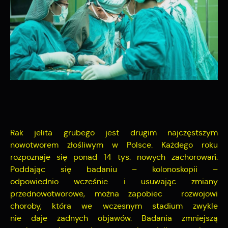
naszych komunikatów na podstawie analizy Twoich
upodobań oraz Twoich zwyczajów dotyczących
przeglądanej witryny internetowej. Treści promocyjne
mogą pojawić się na stronach podmiotów trzecich lub
firm będących naszymi partnerami oraz innych
dostawców usług. Firmy te działają w charakterze
pośredników prezentujących nasze treści w postaci
wiadomości, ofert, komunikatów mediów
społecznościowych.
Rak jelita grubego jest drugim najczęstszym
nowotworem złośliwym w Polsce. Każdego roku
rozpoznaje się ponad 14 tys. nowych zachorowań.
Poddając się badaniu – kolonoskopii –
odpowiednio wcześnie i usuwając zmiany
przednowotworowe, można zapobiec rozwojowi
choroby, która we wczesnym stadium zwykle
nie daje żadnych objawów. Badania zmniejszą