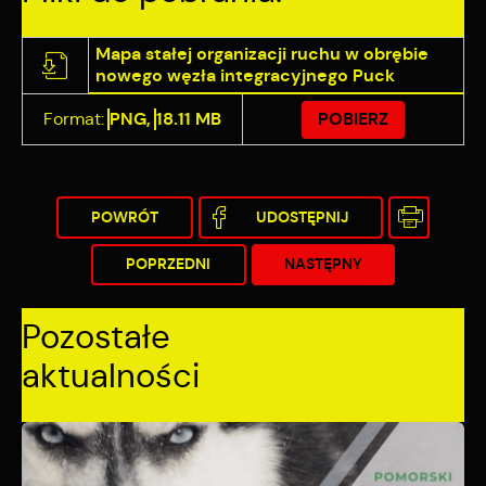
Mapa stałej organizacji ruchu w obrębie
nowego węzła integracyjnego Puck
Format:
PNG,
18.11 MB
POBIERZ
POWRÓT
UDOSTĘPNIJ
POPRZEDNI
NASTĘPNY
Pozostałe
aktualności