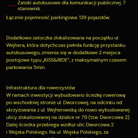
Zatoki autobusowe dla komunikacji publicznej: 7
stanowisk
Łącznie pojemność parkingowa: 139 pojazdów.
Dodatkowo zatoczka zlokalizowana na początku ul.
Wejhera, która dotychczas pełniła funkcję przystanku
autobusowego, zmienia się w dodatkowe 2 miejsca
postojowe typu „KISS&RIDE”, z maksymalnym czasem
parkowania 5min.
Infrastruktura dla rowerzystów
W ramach inwestycji wybudowano
ś
cie
ż
kę rowerową
po wschodniej stronie ul. Dworcowej, na odcinku od
skrzy
ż
owania z ul.
Wejherowsk
ą
do nowo wybudowanej
ulicy zlokalizowanej na działce nr 79 (tzw. Dworcowa 2).
Dalej
ś
cie
ż
ka przebiega wzdłu
ż
ulic Dworcowa 2
i Wojska Polskiego. Na ul. Wojska Polskiego, za