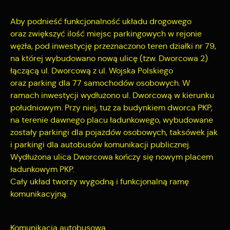
użytkowników. Zgromadzone informacje są przetwarzane w
Dzięki reklamowym plikom cookies prezentujemy Ci
formie zanonimizowanej. Wyrażenie zgody na analityczne pliki
najciekawsze informacje i aktualności na stronach naszych
Aby podnieść funkcjonalność układu drogowego
cookies gwarantuje dostępność wszystkich funkcjonalności.
partnerów.
oraz zwiększyć ilość miejsc parkingowych w rejonie
węzła, pod inwestycję przeznaczono teren działki nr 79,
Promocyjne pliki cookies służą do prezentowania Ci naszych
Więcej
na której wybudowano nową ulicę (
tzw. Dworcowa 2
)
komunikatów na podstawie analizy Twoich upodobań oraz
łączącą ul. Dworcową z ul. Wojska Polskiego
Twoich zwyczajów dotyczących przeglądanej witryny
oraz parking dla 77 samochodów osobowych. W
internetowej. Treści promocyjne mogą pojawić się na
stronach podmiotów trzecich lub firm będących naszymi
ramach inwestycji wydłużono ul. Dworcową w kierunku
partnerami oraz innych dostawców usług. Firmy te działają w
południowym. Przy niej, tuż za budynkiem dworca PKP,
charakterze pośredników prezentujących nasze treści w
na terenie dawnego placu ładunkowego, wybudowane
postaci wiadomości, ofert, komunikatów mediów
zostały parkingi dla pojazdów osobowych, taksówek jak
społecznościowych.
i parkingi dla autobusów komunikacji publicznej.
Wydłużona ulica Dworcowa kończy się nowym placem
ładunkowym PKP.
Cały układ tworzy wygodną i funkcjonalną ramę
komunikacyjną.
Komunikacja autobusowa