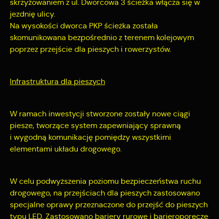
skrzy
ż
owaniem z ul.
Dworcowa 3
ś
cie
ż
ka wł
ą
cza si
ę
w
jezdni
ę
ulicy.
Na wysoko
ś
ci dworca PKP
ś
cie
ż
ka została
skomunikowana bezpo
ś
rednio z terenem kolejowym
poprzez przej
ś
cie dla pieszych i rowerzystów.
Infrastruktura dla pieszych
W ramach inwestycji stworzone zostały nowe ciągi
piesze, tworzące system zapewniający sprawną
i wygodną komunikację pomiędzy wszystkimi
elementami układu drogowego.
W celu podwy
ż
szenia poziomu bezpiecze
ń
stwa ruchu
drogowego, na przej
ś
ciach dla pieszych zastosowano
specjalne oprawy przeznaczone do przej
ść
do pieszych
typu LED. Zastosowano bariery rurowe i barieropor
ę
cze