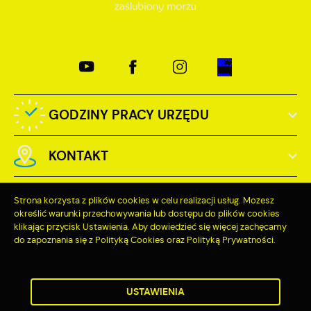
GODZINY PRACY URZĘDU
KONTAKT
Strona korzysta z plików cookies w celu realizacji usług. Możesz
określić warunki przechowywania lub dostępu do plików cookies
klikając przycisk Ustawienia. Aby dowiedzieć się więcej zachęcamy
Odwiedzin: 3775071
do zapoznania się z Polityką Cookies oraz Polityką Prywatności.
ZAPISZ WYBRANE
Online: 366
ZEZWÓL NA WSZYSTKIE
USTAWIENIA
Copyright by miastopuck.pl