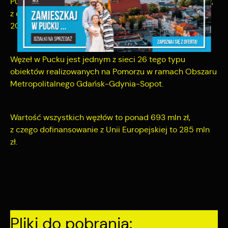
Puck wraz z trasami dojazdowymi” to :
10 938 223,60zł,
z czego 6 809 954,86zł to dofinansowanie z RPO WP
2014-2020.
Węzeł w Pucku jest jednym z sieci 26 tego typu
obiektów realizowanych na Pomorzu w ramach Obszaru
Metropolitalnego Gdańsk-Gdynia-Sopot.
Wartość wszystkich węzłów to ponad 693 mln zł,
z czego dofinansowanie z Unii Europejskiej to 285 mln
zł.
Pliki do pobrania: