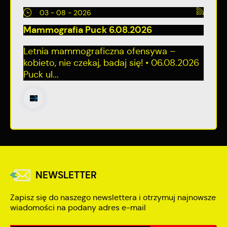
03 - 08 - 2026
Mammografia Puck 6.08.2026
Letnia mammograficzna ofensywa –
kobieto, nie czekaj, badaj się! • 06.08.2026
Puck ul...
NEWSLETTER
Zapisz się do naszego newslettera i otrzymuj najnowsze
wiadomości na podany adres e-mail