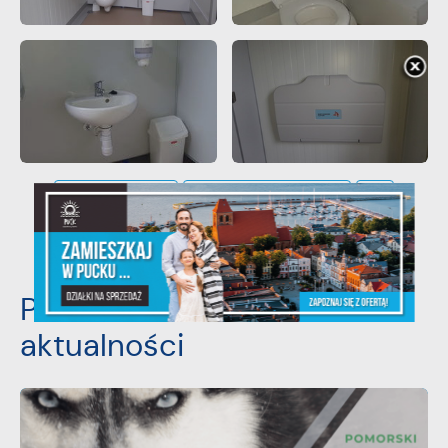
POWRÓT
UDOSTĘPNIJ
POPRZEDNI
NASTĘPNY
Pozostałe
aktualności