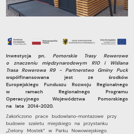
upodobań oraz Twoich zwyczajów dotyczących
przeglądanej witryny internetowej. Treści promocyjne
mogą pojawić się na stronach podmiotów trzecich lub
firm będących naszymi partnerami oraz innych
dostawców usług. Firmy te działają w charakterze
pośredników prezentujących nasze treści w postaci
wiadomości, ofert, komunikatów mediów
społecznościowych.
Inwestycja pn.
Pomorskie Trasy Rowerowe
o znaczeniu międzynarodowym R10 i Wiślana
Trasa Rowerowa R9 - Partnerstwo Gminy Puck
współfinansowana jest ze środków
Europejskiego Funduszu Rozwoju Regionalnego
w ramach Regionalnego Programu
Operacyjnego Województwa Pomorskiego
na lata 2014-2020.
Zakończono prace budowlano-montażowe przy
budowie szaletu miejskiego na przystanku
„Zielony Mostek” w Parku Nowowiejskiego.