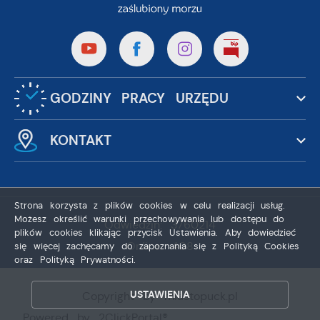
GODZINY PRACY URZĘDU
KONTAKT
Strona korzysta z plików cookies w celu realizacji usług.
Możesz określić warunki przechowywania lub dostępu do
Odwiedzin: 3760214
plików cookies klikając przycisk Ustawienia. Aby dowiedzieć
Online: 408
się więcej zachęcamy do zapoznania się z Polityką Cookies
ZAPISZ WYBRANE
oraz Polityką Prywatności.
ZEZWÓL NA WSZYSTKIE
USTAWIENIA
Copyright by miastopuck.pl
Powered by
2ClickPortal®